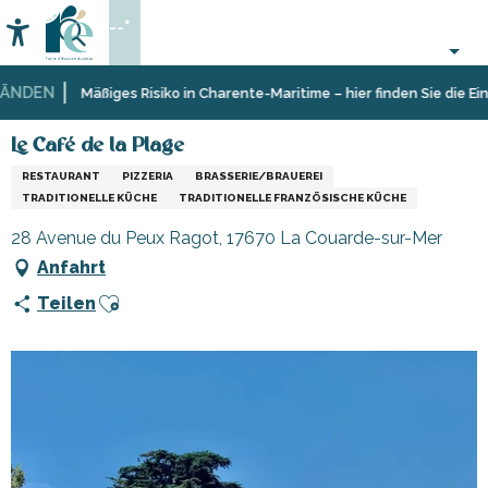
Aller
--°
au
Accessibilité
Suche
contenu
principal
NDEN
Startseite
Essen
Restaurants
Restaurants
Le Café de la Plage
Mäßiges Risiko in Charente-Maritime – hier finden Sie die Einsc
gehen
und
Hütten
Le Café de la Plage
RESTAURANT
PIZZERIA
BRASSERIE/BRAUEREI
TRADITIONELLE KÜCHE
TRADITIONELLE FRANZÖSISCHE KÜCHE
28 Avenue du Peux Ragot, 17670 La Couarde-sur-Mer
Anfahrt
Ajouter aux favoris
Teilen