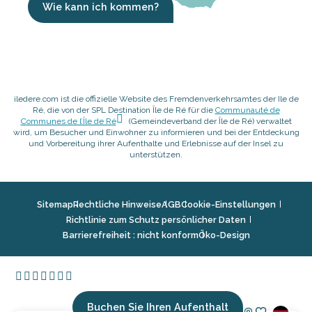
Wie kann ich kommen?
iledere.com ist die offizielle Website des Fremdenverkehrsamtes der Ile de
Ré, die von der SPL Destination Île de Ré für die
Communauté de
Communes de l’Île de Ré
(Gemeindeverband der Île de Ré) verwaltet
wird, um Besucher und Einwohner zu informieren und bei der Entdeckung
und Vorbereitung ihrer Aufenthalte und Erlebnisse auf der Insel zu
unterstützen.
Sitemap
Rechtliche Hinweise
AGB
Cookie-Einstellungen
Richtlinie zum Schutz persönlicher Daten
Barrierefreiheit : nicht konform
Öko-Design
Buchen Sie Ihren Aufenthalt