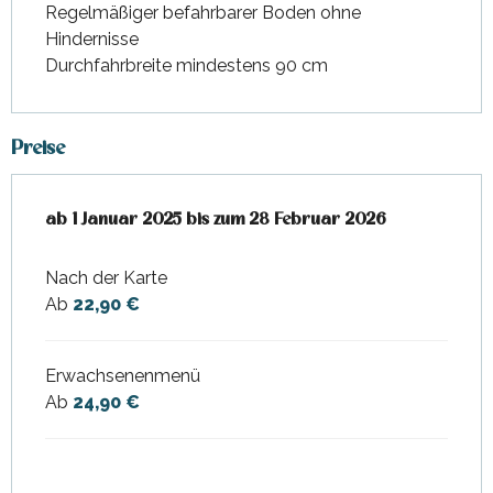
Regelmäßiger befahrbarer Boden ohne
Hindernisse
Durchfahrbreite mindestens 90 cm
Preise
ab
ab
1 Januar 2025
1 Januar 2025
bis zum
bis zum
28 Februar 2026
28 Februar 2026
Nach der Karte
Ab
22,90 €
Erwachsenenmenü
Ab
24,90 €