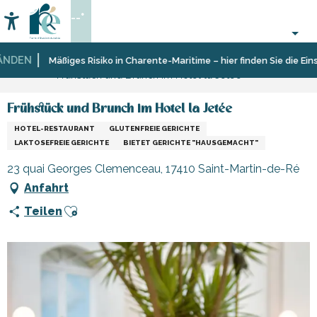
Aller
--°
au
Accessibilité
Suche
contenu
principal
DEN
Startseite
Essen
Restaurants
Restaurants
Mäßiges Risiko in Charente-Maritime – hier finden Sie die Einsch
Frühstück und Brunch im Hotel la Jetée
gehen
und
Hütten
Frühstück und Brunch im Hotel la Jetée
HOTEL-RESTAURANT
GLUTENFREIE GERICHTE
LAKTOSEFREIE GERICHTE
BIETET GERICHTE "HAUSGEMACHT"
23 quai Georges Clemenceau, 17410 Saint-Martin-de-Ré
Anfahrt
Ajouter aux favoris
Teilen