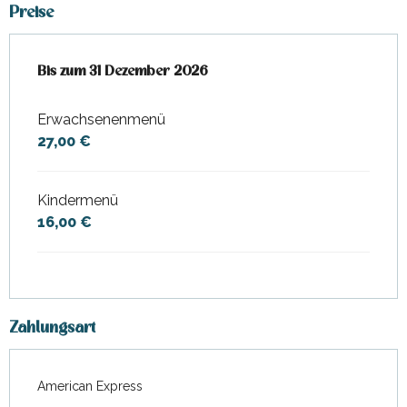
Preise
ab
Bis zum
7 Februar 2026
31 Dezember 2026
bis zum
31 Dezember 2026
Erwachsenenmenü
27,00 €
Kindermenü
16,00 €
Zahlungsart
American Express