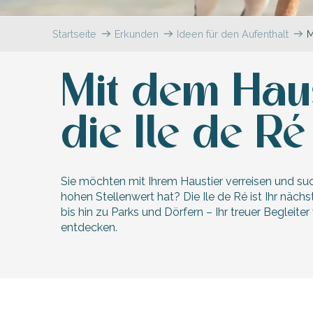
en
nte-Marie-de-Ré
und
Startseite
Erkunden
Ideen für den Aufenthalt
M
Mit dem Haus
die Ile de Ré
Sie möchten mit Ihrem Haustier verreisen und suc
hohen Stellenwert hat? Die Ile de Ré ist Ihr näch
bis hin zu Parks und Dörfern – Ihr treuer Begleiter 
entdecken.