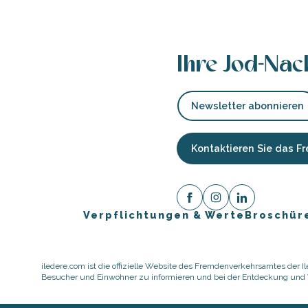
Ihre Jod-Nac
Newsletter abonnieren
Kontaktieren Sie das 
Verpflichtungen & Werte
Broschür
ause
iledere.com ist die offizielle Website des Fremdenverkehrsamtes der Ile
Besucher und Einwohner zu informieren und bei der Entdeckung und Vo
er
te