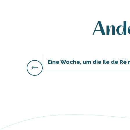
Ande
e
e
Eine Woche, um die Ile de Ré 
tze
tz
ches
es