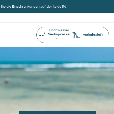
inschränkungen auf der Île de Ré
Hochwasser
--°
Niedrigwasser
Verkehrsinfo
--
--
--
:
: