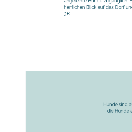
angeleinte Hunde zugänglich. Er
herrlichen Blick auf das Dorf 
3€.
Hunde sind au
die Hunde a