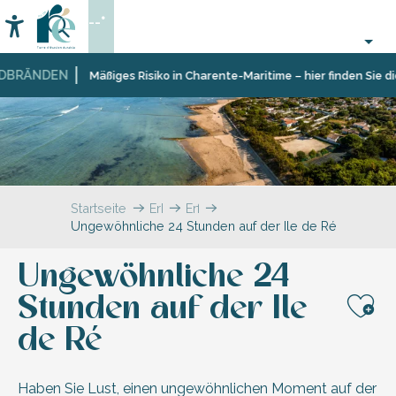
Aller
--°
au
Accessibilité
Suche
contenu
principal
BRÄNDEN
Mäßiges Risiko in Charente-Maritime – hier finden Sie die
Startseite
Erkunden
Erfahrungen
Ungewöhnliche 24 Stunden auf der Ile de Ré
Ungewöhnliche 24
Stunden auf der Ile
Aj
de Ré
Haben Sie Lust, einen ungewöhnlichen Moment auf der