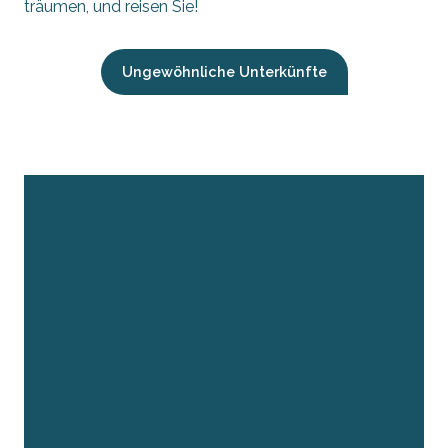
träumen, und reisen Sie!
Ungewöhnliche Unterkünfte
Ob Sie nun ein Naturliebhaber sind,
Sensationen suchen oder einfach auf
der Suche nach neuen Horizonten sind,
dieser Ausflug verspricht Ihnen
Emotionen und unvergessliche
Erinnerungen.
Sind Sie also bereit, sich von der Magie
der Île de Ré überraschen zu lassen?