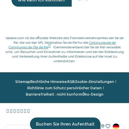
iledere.com ist die offizielle Website des Fremdenverkehrsamtes der Ile de
Ré, die von der SPL Destination Île de Ré für die
Communauté de
Communes de l’Île de Ré
(Gemeindeverband der Île de Ré) verwaltet
wird, um Besucher und Einwohner zu informieren und bei der Entdeckung
und Vorbereitung ihrer Aufenthalte und Erlebnisse auf der Insel zu
unterstützen.
Sitemap
Rechtliche Hinweise
AGB
Cookie-Einstellungen
Richtlinie zum Schutz persönlicher Daten
Barrierefreiheit : nicht konform
Öko-Design
Buchen Sie Ihren Aufenthalt