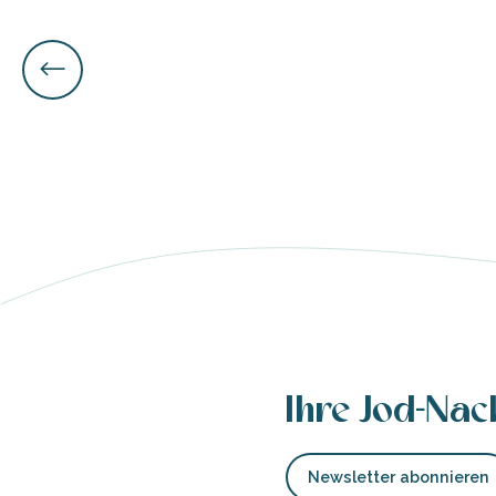
tz
We
ches
es
Ihre Jod-Nac
Newsletter abonnieren