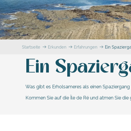
en
nte-Marie-de-Ré
und
Startseite
Erkunden
Erfahrungen
Ein Spazier
Ein Spazier
Was gibt es Erholsameres als einen Spaziergang 
Kommen Sie auf die Île de Ré und atmen Sie die g