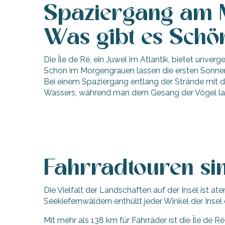
Spaziergang am M
Was gibt es Schö
Die Île de Ré, ein Juwel im Atlantik, bietet unve
Schon im Morgengrauen lassen die ersten Sonnens
Bei einem Spaziergang entlang der Strände mit 
hrlichen
Wassers, während man dem Gesang der Vögel laus
Fahrradtouren sin
Die Vielfalt der Landschaften auf der Insel is
Seekiefernwäldern enthüllt jeder Winkel der Insel
Mit mehr als 138 km für Fahrräder ist die Île de Ré