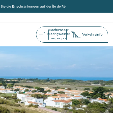
nschränkungen auf der Île de Ré
Hochwasser
--°
Niedrigwasser
Verkehrsinfo
--
--
--
:
: