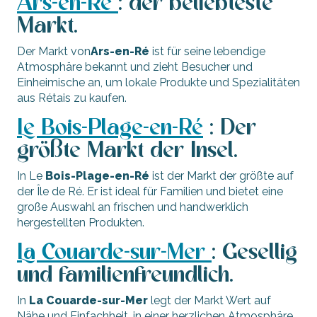
Ars-en-Ré
: der beliebteste
Markt.
Der Markt von
Ars-en-Ré
ist für seine lebendige
Atmosphäre bekannt und zieht Besucher und
Einheimische an, um lokale Produkte und Spezialitäten
aus Rétais zu kaufen.
Le Bois-Plage-en-Ré
: Der
größte Markt der Insel.
In Le
Bois-Plage-en-Ré
ist der Markt der größte auf
der Île de Ré. Er ist ideal für Familien und bietet eine
große Auswahl an frischen und handwerklich
hergestellten Produkten.
La Couarde-sur-Mer
: Gesellig
und familienfreundlich.
In
La Couarde-sur-Mer
legt der Markt Wert auf
Nähe und Einfachheit, in einer herzlichen Atmosphäre,