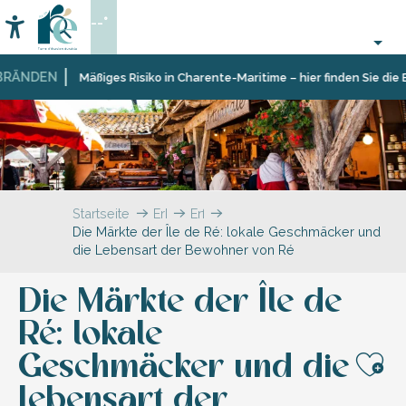
Aller
--°
au
Accessibilité
Suche
contenu
principal
ÄNDEN
Mäßiges Risiko in Charente-Maritime – hier finden Sie die Ein
Startseite
Erkunden
Erfahrungen
Die Märkte der Île de Ré: lokale Geschmäcker und
die Lebensart der Bewohner von Ré
Die Märkte der Île de
Ré: lokale
Geschmäcker und die
Aj
Lebensart der