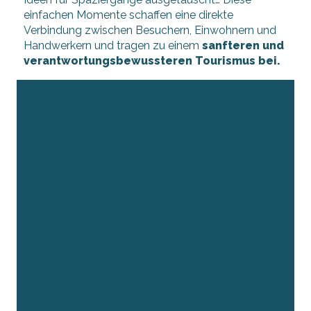
einfachen Momente schaffen eine direkte
Verbindung zwischen Besuchern, Einwohnern und
Handwerkern und tragen zu einem
sanfteren und
verantwortungsbewussteren Tourismus bei.
Feinschmeckerpause:
Kaffeehäuser und
Kaffeeröstereien
auf der Île de Ré
Sind Sie Kaffeeliebhaber? Nutzen Sie Ihren
Besuch auf den Märkten, um die
Kaffeeröstereien auf der Île de Ré
zu
entdecken.
Eine ideale Pause, um einen frisch