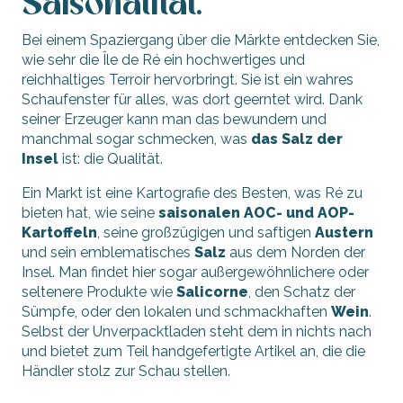
Saisonalität.
Bei einem Spaziergang über die Märkte entdecken Sie,
wie sehr die Île de Ré ein hochwertiges und
reichhaltiges Terroir hervorbringt. Sie ist ein wahres
Schaufenster für alles, was dort geerntet wird. Dank
seiner Erzeuger kann man das bewundern und
manchmal sogar schmecken, was
das Salz der
Insel
ist: die Qualität.
Ein Markt ist eine Kartografie des Besten, was Ré zu
bieten hat, wie seine
saisonalen AOC- und AOP-
Kartoffeln
, seine großzügigen und saftigen
Austern
und sein emblematisches
Salz
aus dem Norden der
Insel. Man findet hier sogar außergewöhnlichere oder
seltenere Produkte wie
Salicorne
, den Schatz der
Sümpfe, oder den lokalen und schmackhaften
Wein
.
Selbst der Unverpacktladen steht dem in nichts nach
und bietet zum Teil handgefertigte Artikel an, die die
Händler stolz zur Schau stellen.