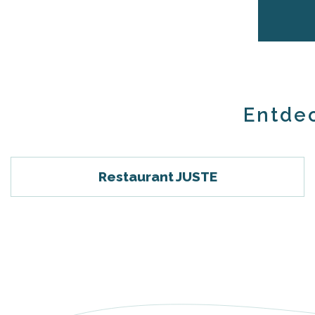
Entdec
e
e
Restaurant JUSTE
tze
tz
ches
es