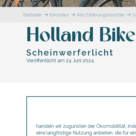
en
nte-Marie-de-Ré
und
Startseite
Erkunden
Alle Erfahrungsberichte
S
Holland Bik
Scheinwerferlicht
Veröffentlicht am 24 Juni 2024
handeln wir zugunsten der Ökomobilität, inde
eine langfristige Nutzung anbieten, die für