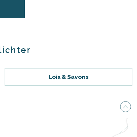
r aux favoris
lichter
Loix & Savons