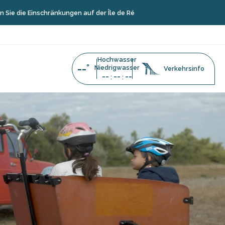
Einschränkungen auf der Île de Ré
Hochwasser
--°
Niedrigwasser
Verkehrsinfo
--
--
--
:
: