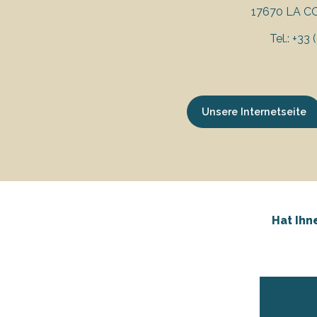
17670 LA 
Tel.: +33
tiges
l
Unsere Internetseite
Hat Ihn