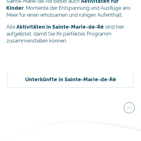
Sainte-Marie-de-Ré bietet auch
Aktivitäten für
Kinder
, Momente der Entspannung und Ausflüge ans
Meer für einen erholsamen und ruhigen Aufenthalt.
Alle
Aktivitäten in Sainte-Marie-de-Ré
sind hier
aufgelistet, damit Sie Ihr perfektes Programm
zusammenstellen können.
Workshop zur musikalischen Früherziehung
L'A.N.C.R.E Maritaise
Verein Un pas dans la musique (Ein Schritt in der Musik)
Unterkünfte in Sainte-Marie-de-Ré
Les écluses à poissons de Sainte-Marie-de-Ré
Märchenhafter Spaziergang im Wald von Sainte-Marie
Mediathek der Pléiade
Réavélo Cyclo-Surf in Sainte-Marie-de-Ré
Ateliers et expositions par Ile, Arts et Culture
Tenniskurse und -praktika im Atlantique Tennis Club in Sa
Tennisclub von Sainte-Marie-de-Ré
Participez à la protection des écluses à poissons avec l'
Die Zeit der Oger: Eine schwerelose Klangreise