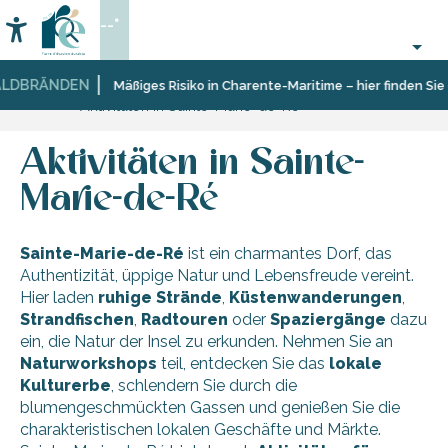
Aller
--°
au
Accessibilité
Suche
contenu
principal
LDBRÄNDEN
Startseite
Entdecken
Zehn
Sainte-
Mäßiges Risiko in Charente-Maritime – hier finden Sie 
Aktivitäten in Sainte-Marie-de-Ré
Dörfer
Marie-
und
de-
facettenreiche
Ré
Aktivitäten in Sainte-
Landschaften
Marie-de-Ré
Sainte-Marie-de-Ré
ist ein charmantes Dorf, das
Authentizität, üppige Natur und Lebensfreude vereint.
Hier laden
ruhige Strände
,
Küstenwanderungen
,
Strandfischen
,
Radtouren
oder
Spaziergänge
dazu
ein, die Natur der Insel zu erkunden. Nehmen Sie an
Naturworkshops
teil, entdecken Sie das
lokale
Kulturerbe
, schlendern Sie durch die
blumengeschmückten Gassen und genießen Sie die
charakteristischen lokalen Geschäfte und Märkte.