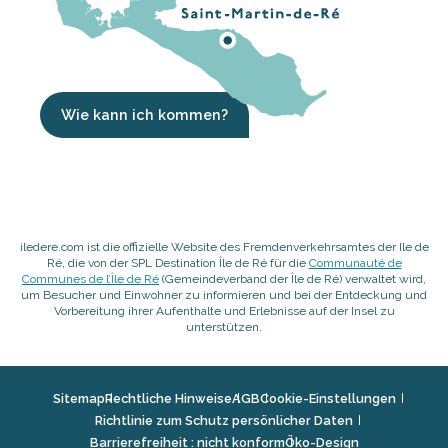
Wie kann ich kommen?
iledere.com ist die offizielle Website des Fremdenverkehrsamtes der Ile de
Ré, die von der SPL Destination Île de Ré für die
Communauté de
Communes de l’Île de Ré
(Gemeindeverband der Île de Ré) verwaltet wird,
um Besucher und Einwohner zu informieren und bei der Entdeckung und
Vorbereitung ihrer Aufenthalte und Erlebnisse auf der Insel zu
unterstützen.
Sitemap
Rechtliche Hinweise
AGB
Cookie-Einstellungen
Richtlinie zum Schutz persönlicher Daten
Barrierefreiheit : nicht konform
Öko-Design