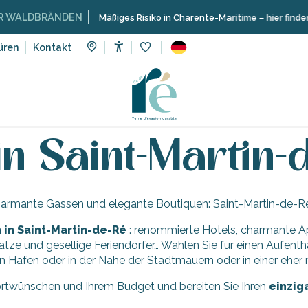
WALDBRÄNDEN
Mäßiges Risiko in Charente-Maritime – hier finden S
üren
Kontakt
Accessibilité
Voir les favoris
iche Landschaften
Saint-Martin-de-Ré
Unterkünfte in Saint-M
in Saint-Martin-
charmante Gassen und elegante Boutiquen: Saint-Martin-de-Ré 
 in Saint-Martin-de-Ré
: renommierte Hotels, charmante Apa
e und gesellige Feriendörfer… Wählen Sie für einen Aufenthal
 den Hafen oder in der Nähe der Stadtmauern oder in einer ehe
rtwünschen und Ihrem Budget und bereiten Sie Ihren
einzig