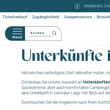
Aller
WARNUNG VOR 
au
contenu
Ticketverkauf
Zugänglichkeit
Gruppenservice
Brosch
principal
Suche
Menü
Startseite
Entdecken
Zehn Dörfer und facettenre
-en-Ré
Bois-Plage-en-
nen
Unterkünfte 
nt-Clément-
orf-
leines
Historisches befestigtes Dorf, lebhafter Hafen, 
Couarde-sur-
ruf
Entdecken Sie unsere Auswahl an
Unterkünften
Flotte
dwege
Gästezimmer, aber auch komfortable Campingplätz
 Portes-en-Ré
ten,
eine Unterkunft in zentraler Lage, mit Blick auf
x
,
entation
Durchsuchen Sie die Angebote nach Ihren Komfo
e
edoux-Plage
hrlichen
nt-Martin-de-Ré
 auf die