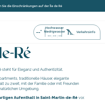
ie die Einschränkungen auf der Île de Ré
Hochwasser
--°
Niedrigwasser
Verkehrsinfo
--
--
--
:
:
artin-de-Ré
de-Ré
steht für Eleganz und Authentizität.
rtments, traditionelle Häuser, elegante
t zu zweit, mit der Familie oder mit Freunden
r natürlichen Umgebung.
artigen Aufenthalt in Saint-Martin-de-Ré
vor.