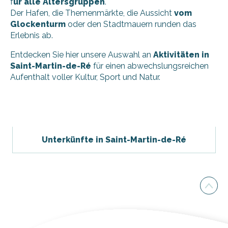
f
ür alle Altersgruppen
.
Der Hafen, die Themenmärkte, die Aussicht
vom
Glockenturm
oder den Stadtmauern runden das
Erlebnis ab.
Entdecken Sie hier unsere Auswahl an
Aktivitäten in
Saint-Martin-de-Ré
für einen abwechslungsreichen
Aufenthalt voller Kultur, Sport und Natur.
Les Vélos de Margaux (Fahrradverleih) – Saint-Martin-de-
Beach Bikes - Hafen von Saint-Martin-de-Ré
Segelschule von la Cible von Ile de Ré Voile
Unterkünfte in Saint-Martin-de-Ré
3-stündige Katamaranfahrt mit Dream'On
Begleitete Gyropode/Segway-Tour von Atlantic Gyropod
Schatzsuche "Gefangen in der Zeit" (virtuell) - Les Océâm
2-stündige Katamaranfahrt zum Sonnenuntergang von D
APE L'ile aux étoiles
Schatzsuche zu Fuß oder mit dem Fahrrad auf der Île de 
Katamaran mit Skipper mieten bei Dream'On
Bertrand Cycles - Fahrradverleih