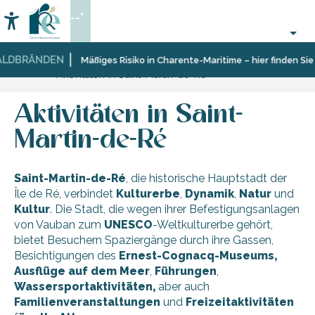
Aller
--°
au
Accessibilité
Suche
contenu
principal
LDBRÄNDEN
Startseite
Entdecken
Zehn
Saint-
Mäßiges Risiko in Charente-Maritime – hier finden Sie 
Aktivitäten in Saint-Martin-de-Ré
Dörfer
Martin-
und
de-
facettenreiche
Ré
Aktivitäten in Saint-
Landschaften
Martin-de-Ré
Saint-Martin-de-Ré
, die historische Hauptstadt der
Île de Ré, verbindet
Kulturerbe
,
Dynamik
,
Natur
und
Kultur
. Die Stadt, die wegen ihrer Befestigungsanlagen
von Vauban zum
UNESCO
-Weltkulturerbe gehört,
bietet Besuchern Spaziergänge durch ihre Gassen,
Besichtigungen des
Ernest-Cognacq-Museums,
Ausflüge
auf dem Meer
,
Führungen
,
Wassersportaktivitäten,
aber auch
Familienveranstaltungen
und
Freizeitaktivitäten