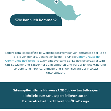
Wie kann ich kommen?
iledere.com ist die offizielle Website des Fremdenverkehrsamtes der Ile de
Ré, die von der SPL Destination Île de Ré für die
Communauté de
Communes de l’Île de Ré
(Gemeindeverband der Île de Ré) verwaltet wird,
um Besucher und Einwohner zu informieren und bei der Entdeckung und
Vorbereitung ihrer Aufenthalte und Erlebnisse auf der Insel zu
unterstützen.
Sitemap
Rechtliche Hinweise
AGB
Cookie-Einstellungen
Richtlinie zum Schutz persönlicher Daten
Barrierefreiheit : nicht konform
Öko-Design