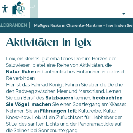
Aller
--°
au
Accessibilité
Suche
contenu
principal
LDBRÄNDEN
Startseite
Entdecken
Zehn
Loix
Aktivitäten in Loix
Mäßiges Risiko in Charente-Maritime – hier finden Sie 
Dörfer
und
Aktivitäten in Loix
facettenreiche
Landschaften
Loix, ein kleines, gut erhaltenes Dorf im Herzen der
Salzwiesen, bietet eine Reihe von Aktivitäten, die
Natur
,
Ruhe
und authentisches Eintauchen in die Insel
Ré verbinden.
Hier ist das Fahrrad König : Fahren Sie über die Deiche,
den Radweg zwischen Meer und Marschland. Lernen
Sie den Beruf des
Salzbauern
kennen,
beobachten
Sie
Vögel
,
machen
Sie einen Spaziergang am Wasser.
Nehmen Sie an
Führungen
teil
: Kulturerbe, Kultur,
Know-how. Loix ist ein Zufluchtsort für Liebhaber der
Stille, des sanften Lichts und der Panoramablicke auf
die Salinen bei Sonnenuntergang.