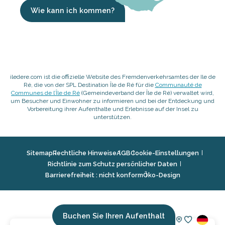
Wie kann ich kommen?
iledere.com ist die offizielle Website des Fremdenverkehrsamtes der Ile de
Ré, die von der SPL Destination Île de Ré für die
Communauté de
Communes de l’Île de Ré
(Gemeindeverband der Île de Ré) verwaltet wird,
um Besucher und Einwohner zu informieren und bei der Entdeckung und
Vorbereitung ihrer Aufenthalte und Erlebnisse auf der Insel zu
unterstützen.
Sitemap
Rechtliche Hinweise
AGB
Cookie-Einstellungen
Richtlinie zum Schutz persönlicher Daten
Barrierefreiheit : nicht konform
Öko-Design
Buchen Sie Ihren Aufenthalt