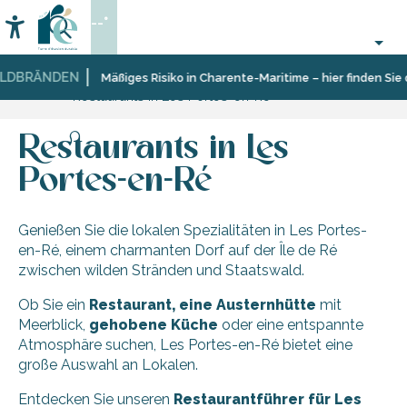
Aller
--°
au
Accessibilité
Suche
contenu
principal
LDBRÄNDEN
Startseite
Entdecken
Zehn
Les
Mäßiges Risiko in Charente-Maritime – hier finden Sie 
Restaurants in Les Portes-en-Ré
Dörfer
Portes-
und
en-
facettenreiche
Ré
Restaurants in Les
Landschaften
Portes-en-Ré
Genießen Sie die lokalen Spezialitäten in Les Portes-
en-Ré, einem charmanten Dorf auf der Île de Ré
zwischen wilden Stränden und Staatswald.
Ob Sie ein
Restaurant, eine Austernhütte
mit
Meerblick,
gehobene Küche
oder eine entspannte
Atmosphäre suchen, Les Portes-en-Ré bietet eine
große Auswahl an Lokalen.
Entdecken Sie unseren
Restaurantführer für Les