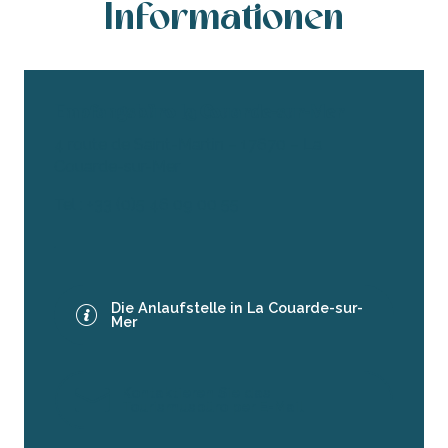
Informationen
Empfangsbüro La Couarde-sur-Mer
4 route de Saint-Martin – 17670 – La
Couarde-sur-Mer
Tel : +33 (0)5 46 09 00 55
.
Die Anlaufstelle in La Couarde-sur-
Mer
Kontaktieren Sie das
Tourismusbüro per E-Mail