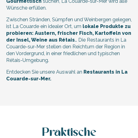
Gourmettisch
suchen, La Couarde-sur-Mer wird alle
Wünsche erfüllen.
Zwischen Stränden, Sümpfen und Weinbergen gelegen,
ist La Couarde ein idealer Ort, um
lokale Produkte zu
probieren: Austern, frischer Fisch, Kartoffeln von
der Insel, Weine aus Rétais
… Die Restaurants in La
Couarde-sur-Mer stellen den Reichtum der Region in
den Vordergrund, in einer friedlichen und typischen
Rétais-Umgebung.
Entdecken Sie unsere Auswahl an
Restaurants in La
Couarde-sur-Mer.
La crêperie Chez Marie
Le Bistrot du Marin
Entdeckungsangebot Tisch und Thalasso für 50 €.
Restaurant Le Pas Sage du Marché
Praktische