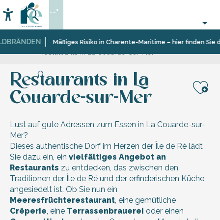
Aller
--°
au
Accessibilité
Suche
contenu
principal
DBRÄNDEN
Startseite
Entdecken
Zehn
La
Mäßiges Risiko in Charente-Maritime – hier finden Sie di
Restaurants in La Couarde-sur-Mer
Dörfer
Couarde-
und
sur-
facettenreiche
Mer
Restaurants in La
Landschaften
Couarde-sur-Mer
Aj
Lust auf gute Adressen zum Essen in La Couarde-sur-
Mer?
Dieses authentische Dorf im Herzen der Île de Ré lädt
Sie dazu ein, ein
vielfältiges Angebot an
Restaurants
zu entdecken, das zwischen den
Traditionen der Île de Ré und der erfinderischen Küche
angesiedelt ist. Ob Sie nun ein
Meeresfrüchterestaurant
, eine gemütliche
Crêperie
, eine
Terrassenbrauerei
oder einen