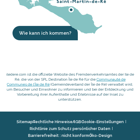
Wie kann ich kommen?
iledere.com ist die offizielle Website des Fremdenverkehrsamtes der Ile de
Ré, die von der SPL Destination Île de Ré für die
Communauté de
Communes de l’Île de Ré
(Gemeindeverband der Île de Ré) verwaltet wird,
um Besucher und Einwohner zu informieren und bei der Entdeckung und
Vorbereitung ihrer Aufenthalte und Erlebnisse auf der Insel zu
unterstützen.
Sitemap
Rechtliche Hinweise
AGB
Cookie-Einstellungen
Richtlinie zum Schutz persönlicher Daten
Barrierefreiheit : nicht konform
Öko-Design