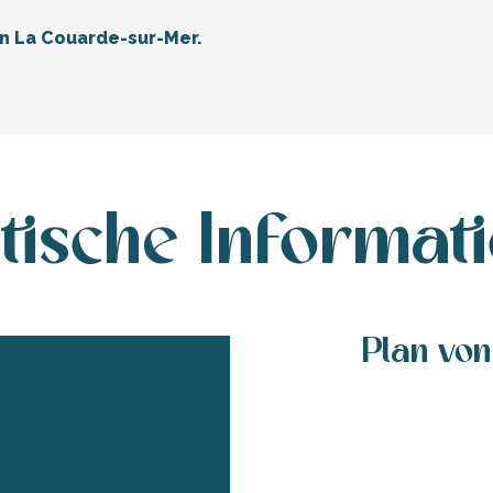
in La Couarde-sur-Mer.
tische Informat
Plan von
r-Mer
e-sur-Mer