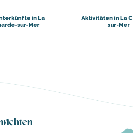
nterkünfte in La
Aktivitäten in La 
arde-sur-Mer
sur-Mer
hrichten