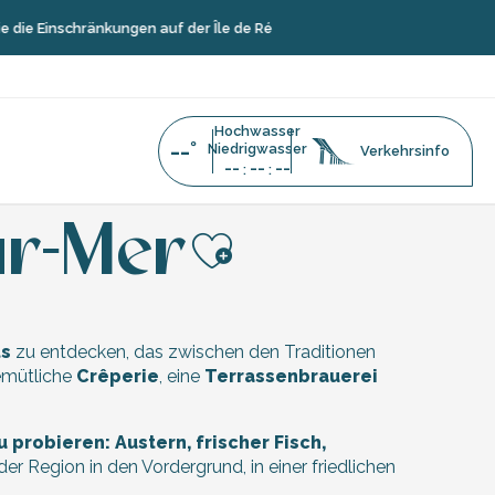
e Einschränkungen auf der Île de Ré
Hochwasser
--°
Niedrigwasser
Verkehrsinfo
--
--
--
:
:
uarde-sur-Mer
ur-Mer
Ajouter aux f
ts
zu entdecken, das zwischen den Traditionen
gemütliche
Crêperie
, eine
Terrassenbrauerei
 probieren: Austern, frischer Fisch,
r Region in den Vordergrund, in einer friedlichen