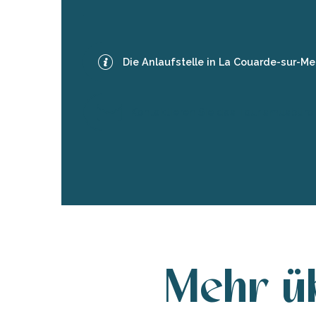
.
Die Anlaufstelle in La Couarde-sur-Me
Kontaktieren Sie das Tourismusbüro 
tiges
l
Mehr ü