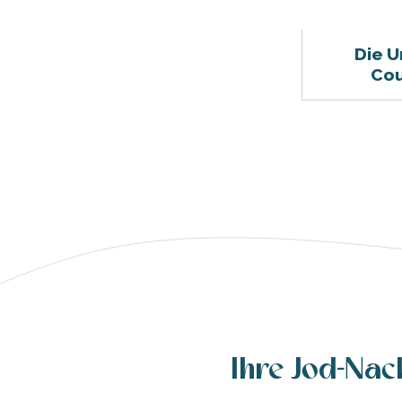
Die U
Cou
e
e
tze
tz
Ihre Jod-Nac
ches