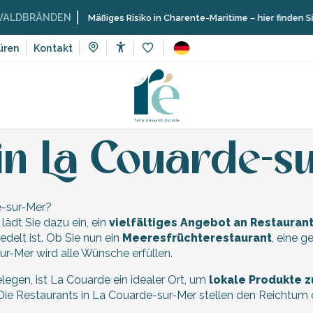
DBRÄNDEN
Mäßiges Risiko in Charente-Maritime – hier finden Sie di
üren
Kontakt
Accessibilité
Voir les favoris
iche Landschaften
La Couarde-sur-Mer
Restaurants in La Co
in La Couarde-s
e-sur-Mer?
lädt Sie dazu ein, ein
vielfältiges Angebot an Restauran
edelt ist. Ob Sie nun ein
Meeresfrüchterestaurant
, eine 
r-Mer wird alle Wünsche erfüllen.
gen, ist La Couarde ein idealer Ort, um
lokale Produkte zu
Die Restaurants in La Couarde-sur-Mer stellen den Reichtum de