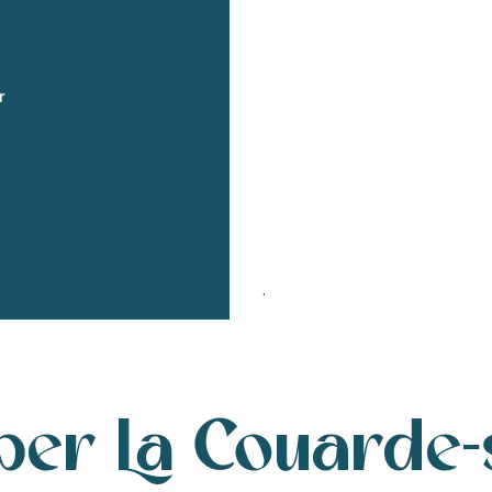
r
per E-Mail
.
ber La Couarde-