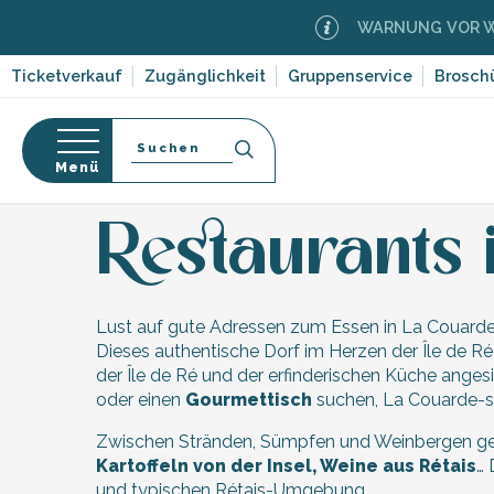
Aller
WARNUNG VOR WAL
au
contenu
Ticketverkauf
Zugänglichkeit
Gruppenservice
Brosch
principal
Suche
Menü
Startseite
Entdecken
Zehn Dörfer und facettenre
-en-Ré
Bois-Plage-en-
nen
Restaurants 
nt-Clément-
orf-
leines
Lust auf gute Adressen zum Essen in La Couard
Couarde-sur-
ruf
Dieses authentische Dorf im Herzen der Île de Ré 
der Île de Ré und der erfinderischen Küche angesi
Flotte
dwege
oder einen
Gourmettisch
suchen, La Couarde-su
 Portes-en-Ré
ten,
x
,
Zwischen Stränden, Sümpfen und Weinbergen gele
entation
e
edoux-Plage
Kartoffeln von der Insel, Weine aus Rétais
… 
und typischen Rétais-Umgebung.
nt-Martin-de-Ré
 auf die