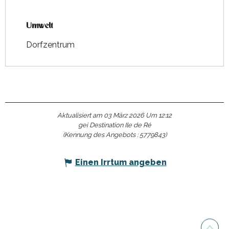
Umwelt
Umwelt
Dorfzentrum
Aktualisiert am 03 März 2026 Um 12:12
gei Destination Ile de Ré
(Kennung des Angebots :
5779843
)
Einen Irrtum angeben