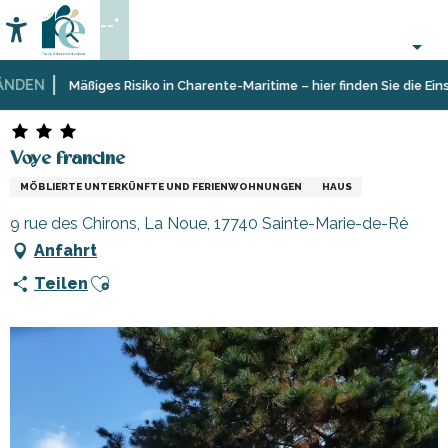
Aller
--°
au
Accessibilité
Suche
contenu
principal
DEN
Startseite
Aufenthalt
Unterkünfte
Ferienunterkünfte
Voye francine
Mäßiges Risiko in Charente-Maritime – hier finden Sie die Einsch
Voye francine
MÖBLIERTE UNTERKÜNFTE UND FERIENWOHNUNGEN
HAUS
9 rue des Chirons, La Noue, 17740 Sainte-Marie-de-Ré
Anfahrt
Ajouter aux favoris
Teilen