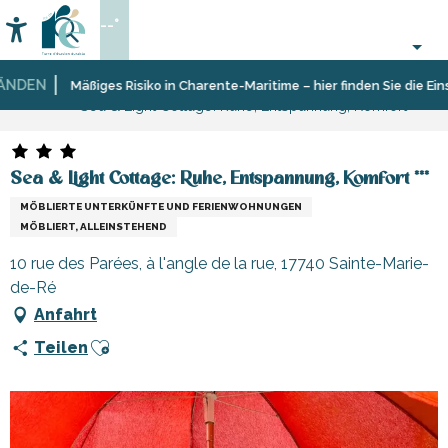
Aller
--°
au
Accessibilité
Suche
contenu
principal
DEN
Startseite
Aufenthalt
Unterkünfte
Ferienunterkünfte
Mäßiges Risiko in Charente-Maritime – hier finden Sie die Einsch
Sea & Light Cottage: Ruhe, Entspannung, Komfort ***
Sea & Light Cottage: Ruhe, Entspannung, Komfort ***
MÖBLIERTE UNTERKÜNFTE UND FERIENWOHNUNGEN
MÖBLIERT, ALLEINSTEHEND
10 rue des Parées, à l'angle de la rue, 17740 Sainte-Marie-
de-Ré
Anfahrt
Ajouter aux favoris
Teilen