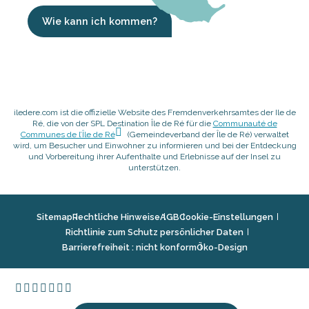
Wie kann ich kommen?
iledere.com ist die offizielle Website des Fremdenverkehrsamtes der Ile de
Ré, die von der SPL Destination Île de Ré für die
Communauté de
Communes de l’Île de Ré
(Gemeindeverband der Île de Ré) verwaltet
wird, um Besucher und Einwohner zu informieren und bei der Entdeckung
und Vorbereitung ihrer Aufenthalte und Erlebnisse auf der Insel zu
unterstützen.
Sitemap
Rechtliche Hinweise
AGB
Cookie-Einstellungen
Richtlinie zum Schutz persönlicher Daten
Barrierefreiheit : nicht konform
Öko-Design