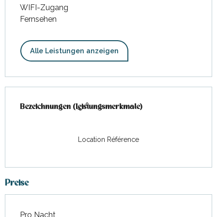
WIFI-Zugang
Fernsehen
Alle Leistungen anzeigen
Leistungensmöglichkeiten
Bezeichnungen (Leistungsmerkmale)
Bezeichnungen (Leistungsmerkmale)
Location Référence
Preise
Pro Nacht
Preise 2026