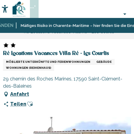
Aller
--°
au
Accessibilité
Suche
contenu
principal
DEN
Startseite
Aufenthalt
Unterkünfte
Ferienunterkünfte
Mäßiges Risiko in Charente-Maritime – hier finden Sie die Einsch
Ré Locations Vacances Villa Ré - Les Courlis
Ré Locations Vacances Villa Ré - Les Courlis
MÖBLIERTE UNTERKÜNFTE UND FERIENWOHNUNGEN
GEBÄUDE
WOHNUNGEN (REIHENHAUS)
29 chemin des Roches Marines, 17590 Saint-Clément-
des-Baleines
Anfahrt
Ajouter aux favoris
Teilen