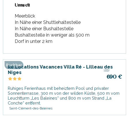
Umwelt
Umwelt
Meerblick
In Nähe einer Shuttlehaltestelle
In Nähe einer Bushaltestelle
Bushaltestelle in weniger als 500 m
Dorf in unter 2 km
Buchbar
Ré Locations Vacances Villa Ré - Lilleau des
Ab
Niges
690
€
Ruhiges Ferienhaus mit beheiztem Pool und privater
Sonnenterrasse, 300 m von der wilden Küste, 500 m vom
Leuchtturm „Les Baleines“ und 800 m vom Strand „La
Conche“ entfernt.
Saint-Clément-des-Baleines