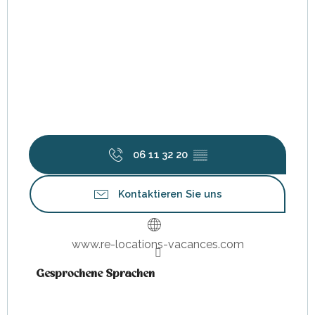
06 11 32 20
▒▒
Kontaktieren Sie uns
www.re-locations-vacances.com
Gesprochene Sprachen
Gesprochene Sprachen