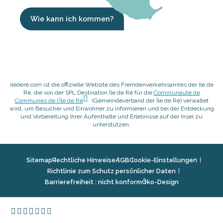
Wie kann ich kommen?
iledere.com ist die offizielle Website des Fremdenverkehrsamtes der Ile de
Ré, die von der SPL Destination Île de Ré für die
Communauté de
Communes de l’Île de Ré
(Gemeindeverband der Île de Ré) verwaltet
wird, um Besucher und Einwohner zu informieren und bei der Entdeckung
und Vorbereitung ihrer Aufenthalte und Erlebnisse auf der Insel zu
unterstützen.
Sitemap
Rechtliche Hinweise
AGB
Cookie-Einstellungen
Richtlinie zum Schutz persönlicher Daten
Barrierefreiheit : nicht konform
Öko-Design