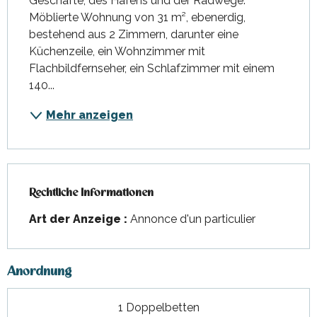
Geschäfte, des Hafens und der Radwege. 
Möblierte Wohnung von 31 m², ebenerdig, 
bestehend aus 2 Zimmern, darunter eine 
Küchenzeile, ein Wohnzimmer mit 
Flachbildfernseher, ein Schlafzimmer mit einem 
140...
Mehr anzeigen
Rechtliche Informationen
Rechtliche Informationen
Art der Anzeige :
Annonce d'un particulier
Anordnung
1 Doppelbetten