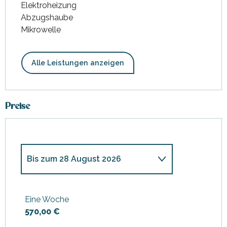
Elektroheizung
Abzugshaube
Mikrowelle
Alle Leistungen anzeigen
Preise
Bis zum
28 August 2026
ab
1 April 2026
bis zum
3 Juli
2026
Eine Woche
570,00 €
ab
29 August 2026
bis zum
2
Oktober 2026