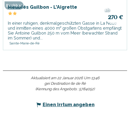
Buchbar
Meublés Guilbon - L'Aigrette
ab
270
€
In einer ruhigen, denkmalgeschützten Gasse in La Noue
und inmitten eines 4000 m² großen Obstgartens empfängt
Sie Antoine Guilbon 250 m vom Meer (bewachter Strand
im Sommer) und...
Sainte-Marie-de-Ré
Aktualisiert am 22 Januar 2026 Um 13:46
gei Destination Ile de Ré
(Kennung des Angebots :
5784052
)
Einen Irrtum angeben