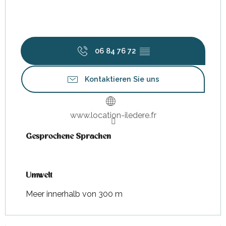
06 84 76 72
▒▒
Kontaktieren Sie uns
www.location-iledere.fr
Gesprochene Sprachen
Gesprochene Sprachen
Umwelt
Umwelt
Meer innerhalb von 300 m