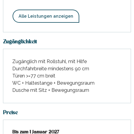
Alle Leistungen anzeigen
Zugänglichkeit
Zugänglich mit Rollstuhl, mit Hilfe
Durchfahrbreite mindestens 90 cm
Türen >=77 cm breit
WC + Haltestange + Bewegungsraum
Dusche mit Sitz + Bewegungsraum
Preise
ab
Bis zum
1 Januar 2026
1 Januar 2027
bis zum
1 Januar 2027