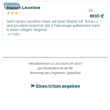
Buchbar
Maison Léontine
Ab
600
€
Sehr neues Léontine-Haus auf einer Ebene mit Terrasse
und privatem Innenhof, der 2 Fahrzeuge aufnehmen kann.
In einer ruhigen Gegend.
La Flotte
Aktualisiert am 12 Juli 2026 Um 16:07
gei Destination Ile de Ré
(Kennung des Angebots :
5905604
)
Einen Irrtum angeben