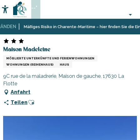
Aller
--°
au
Accessibilité
Suche
contenu
principal
NDEN
Startseite
Aufenthalt
Unterkünfte
Ferienunterkünfte
Maison Madeleine
Mäßiges Risiko in Charente-Maritime – hier finden Sie die Eins
Maison Madeleine
MÖBLIERTE UNTERKÜNFTE UND FERIENWOHNUNGEN
WOHNUNGEN (REIHENHAUS)
HAUS
9C rue de la maladrerie, Maison de gauche, 17630 La
Flotte
Anfahrt
Ajouter aux favoris
Teilen