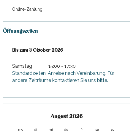
Online-Zahlung
Öffnungszeiten
vom
Bis zum
21 März 2026
3 Oktober 2026
bis zum
3 Oktober 2026
Samstag
15:00 - 17:30
Standardzeiten: Anreise nach Vereinbarung. Für
andere Zeiträume kontaktieren Sie uns bitte.
August 2026
mo
di
mi
do
fr
sa
so
mo