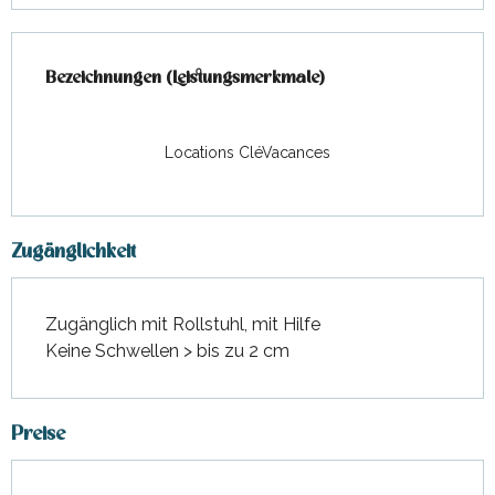
Leistungensmöglichkeiten
Bezeichnungen (Leistungsmerkmale)
Bezeichnungen (Leistungsmerkmale)
Locations CléVacances
Zugänglichkeit
Zugänglich mit Rollstuhl, mit Hilfe
Keine Schwellen > bis zu 2 cm
Preise