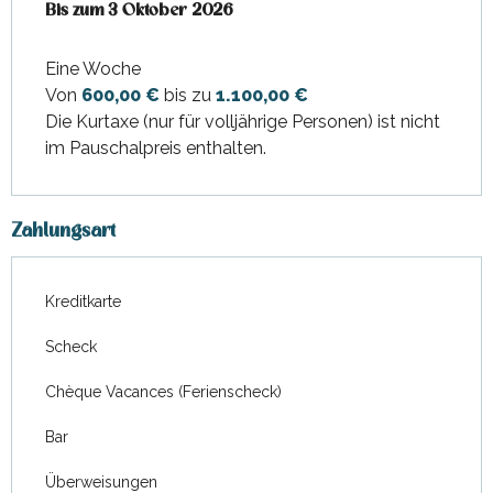
ab
Bis zum
21 März 2026
3 Oktober 2026
bis zum
3 Oktober 2026
Eine Woche
Von
600,00 €
bis zu
1.100,00 €
Die Kurtaxe (nur für volljährige Personen) ist nicht
im Pauschalpreis enthalten.
Zahlungsart
Kreditkarte
Scheck
Chèque Vacances (Ferienscheck)
Bar
Überweisungen