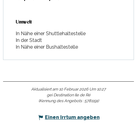
Umwelt
Umwelt
In Nähe einer Shuttlehaltestelle
In der Stadt
In Nähe einer Bushaltestelle
Aktualisiert am 10 Februar 2026 Um 10:27
gei Destination Ile de Ré
(Kennung des Angebots :
5781191
)
Einen Irrtum angeben