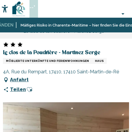
Aller
--°
au
Accessibilité
Suche
contenu
principal
DEN
Startseite
Aufenthalt
Unterkünfte
Ferienunterkünfte
Mäßiges Risiko in Charente-Maritime – hier finden Sie die Einsch
Le clos de la Poudrière - Martinez Serge
Le clos de la Poudrière - Martinez Serge
MÖBLIERTE UNTERKÜNFTE UND FERIENWOHNUNGEN
HAUS
4A, Rue du Rempart, 17410, 17410 Saint-Martin-de-Ré
Anfahrt
Ajouter aux favoris
Teilen