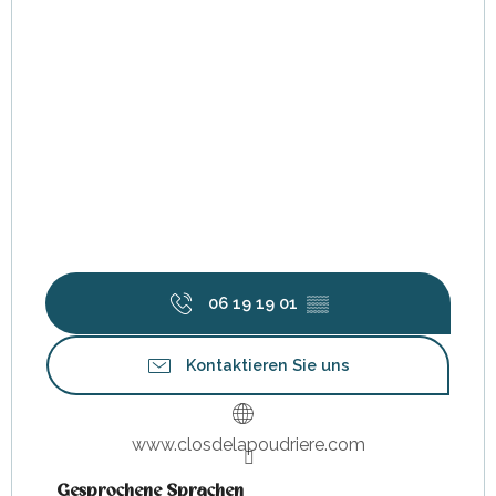
06 19 19 01
▒▒
Kontaktieren Sie uns
www.closdelapoudriere.com
Gesprochene Sprachen
Gesprochene Sprachen