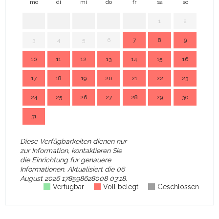
mo
di
mi
do
fr
sa
so
mo
zum
3 Januar 2027
1
2
3
4
5
6
7
8
9
7
10
11
12
13
14
15
16
14
17
18
19
20
21
22
23
21
24
25
26
27
28
29
30
28
31
Diese Verfügbarkeiten dienen nur
zur Information, kontaktieren Sie
die Einrichtung für genauere
Informationen.
Aktualisiert die
06
August 2026 178598628008 03:18.
Verfügbar
Voll belegt
Geschlossen