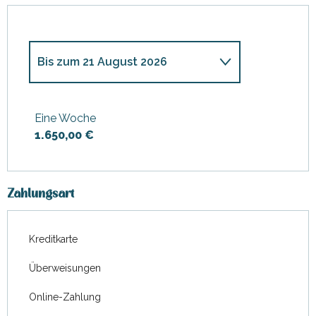
Bis zum
21 August 2026
ab
20 Dezember 2025
bis
zum
3 Januar 2026
Eine Woche
1.650,00 €
ab
4 Januar 2026
bis zum
6
Februar 2026
ab
7 Februar 2026
bis zum
6
März 2026
Zahlungsart
ab
7 März 2026
bis zum
3 April
2026
Kreditkarte
ab
4 April 2026
bis zum
1 Mai
Überweisungen
2026
Online-Zahlung
ab
2 Mai 2026
bis zum
3 Juli
2026