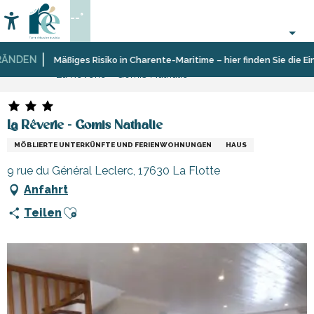
Aller
--°
au
Accessibilité
Suche
contenu
principal
NDEN
Startseite
Aufenthalt
Unterkünfte
Ferienunterkünfte
Mäßiges Risiko in Charente-Maritime – hier finden Sie die Eins
La Rêverie - Gomis Nathalie
La Rêverie - Gomis Nathalie
MÖBLIERTE UNTERKÜNFTE UND FERIENWOHNUNGEN
HAUS
9 rue du Général Leclerc, 17630 La Flotte
Anfahrt
Ajouter aux favoris
Teilen