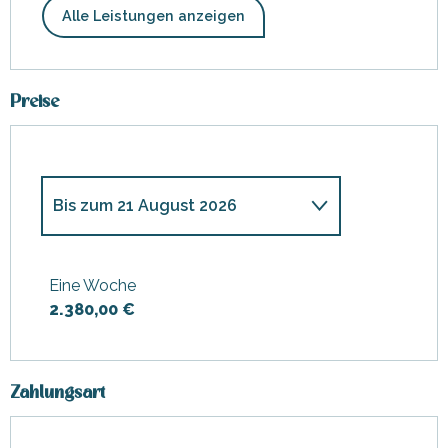
Alle Leistungen anzeigen
Preise
Bis zum
21 August 2026
ab
20 Dezember 2025
bis
zum
3 Januar 2026
Eine Woche
2.380,00 €
ab
14 März 2026
bis zum
3
April 2026
ab
4 April 2026
bis zum
10
April 2026
Zahlungsart
ab
11 April 2026
bis zum
1 Mai
2026