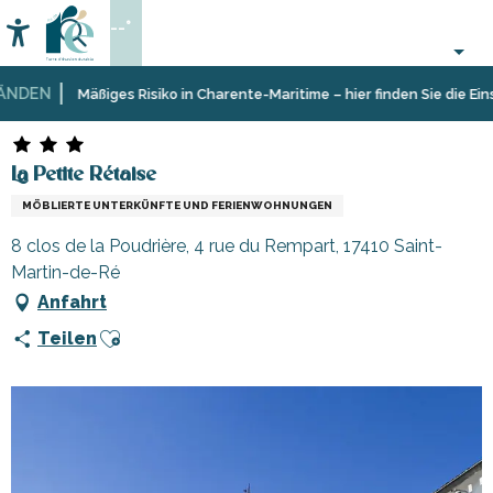
Aller
--°
au
Accessibilité
Suche
contenu
principal
DEN
Startseite
Aufenthalt
Unterkünfte
Ferienunterkünfte
La Petite Rétaise
Mäßiges Risiko in Charente-Maritime – hier finden Sie die Einsch
La Petite Rétaise
MÖBLIERTE UNTERKÜNFTE UND FERIENWOHNUNGEN
8 clos de la Poudrière, 4 rue du Rempart, 17410 Saint-
Martin-de-Ré
Anfahrt
Ajouter aux favoris
Teilen