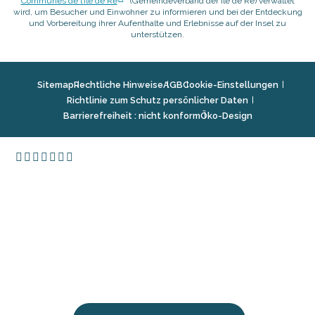
Communes de l’Île de Ré
(Gemeindeverband der Île de Ré) verwaltet
wird, um Besucher und Einwohner zu informieren und bei der Entdeckung
und Vorbereitung ihrer Aufenthalte und Erlebnisse auf der Insel zu
unterstützen.
Sitemap
Rechtliche Hinweise
AGB
Cookie-Einstellungen
Richtlinie zum Schutz persönlicher Daten
Barrierefreiheit : nicht konform
Öko-Design