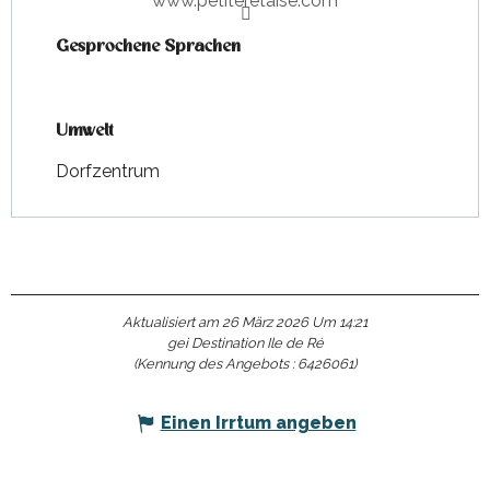
www.petiteretaise.com
Gesprochene Sprachen
Gesprochene Sprachen
Umwelt
Umwelt
Dorfzentrum
Aktualisiert am 26 März 2026 Um 14:21
gei Destination Ile de Ré
(Kennung des Angebots :
6426061
)
Einen Irrtum angeben