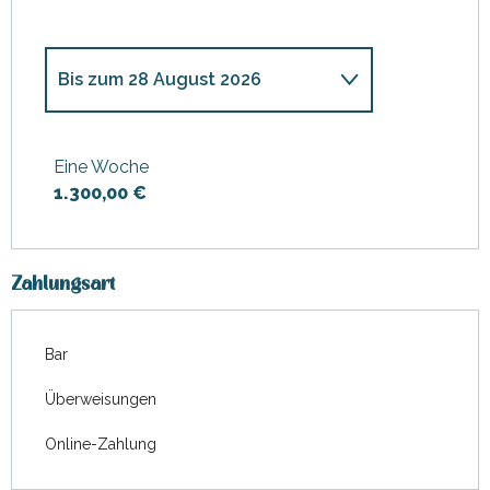
Bis zum
28 August 2026
ab
20 Dezember 2025
bis
zum
2 Januar 2026
Eine Woche
1.300,00 €
ab
3 Januar 2026
bis zum
3
April 2026
ab
4 April 2026
bis zum
1 Mai
2026
Zahlungsart
ab
2 Mai 2026
bis zum
8 Mai
2026
Bar
ab
9 Mai 2026
bis zum
16 Mai
Überweisungen
2026
Online-Zahlung
ab
17 Mai 2026
bis zum
19 Juni
2026