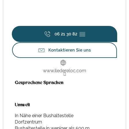
06 21 30 82
▒▒
Kontaktieren Sie uns
www.iledereloc.com
Gesprochene Sprachen
Gesprochene Sprachen
Umwelt
Umwelt
In Nähe einer Bushaltestelle
Dorfzentrum
Bushaltestelle in weniger als 500 m