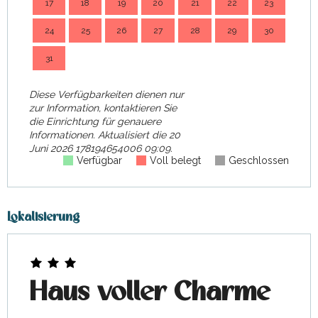
17
18
19
20
21
22
23
21
ab
1 November 2026
bis
24
25
26
27
28
29
30
28
zum
18 Dezember 2026
31
Diese Verfügbarkeiten dienen nur
zur Information, kontaktieren Sie
die Einrichtung für genauere
Informationen.
Aktualisiert die
20
Juni 2026 178194654006 09:09.
Verfügbar
Voll belegt
Geschlossen
Lokalisierung
Haus voller Charme