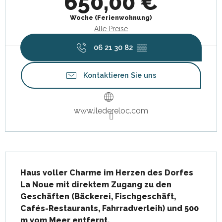
650,00 €
Woche (Ferienwohnung)
Alle Preise
06 21 30 82
▒▒
Kontaktieren Sie uns
www.iledereloc.com
Beschreibung
Haus voller Charme im Herzen des Dorfes 
La Noue mit direktem Zugang zu den 
Geschäften (Bäckerei, Fischgeschäft, 
Cafés-Restaurants, Fahrradverleih) und 500 
m vom Meer entfernt.