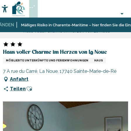
Aller
--°
au
Accessibilité
Suche
contenu
principal
DEN
Startseite
Aufenthalt
Unterkünfte
Ferienunterkünfte
Mäßiges Risiko in Charente-Maritime – hier finden Sie die Einsc
Haus voller Charme im Herzen von La Noue
Haus voller Charme im Herzen von La Noue
MÖBLIERTE UNTERKÜNFTE UND FERIENWOHNUNGEN
HAUS
7 A rue du Carré, La Noue, 17740 Sainte-Marie-de-Ré
Anfahrt
Ajouter aux favoris
Teilen