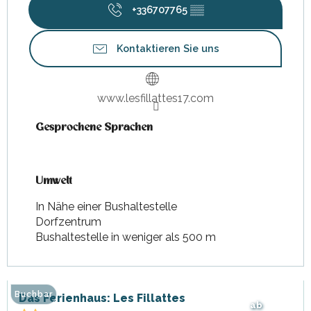
+336707765
▒▒
Kontaktieren Sie uns
www.lesfillattes17.com
Gesprochene Sprachen
Gesprochene Sprachen
Umwelt
Umwelt
In Nähe einer Bushaltestelle
Dorfzentrum
Bushaltestelle in weniger als 500 m
Buchbar
Das Ferienhaus: Les Fillattes
ab