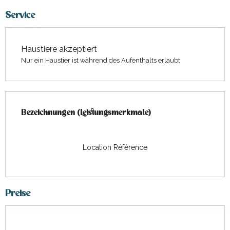
Service
Haustiere akzeptiert
Nur ein Haustier ist während des Aufenthalts erlaubt
Leistungensmöglichkeiten
Bezeichnungen (Leistungsmerkmale)
Bezeichnungen (Leistungsmerkmale)
Location Référence
Preise