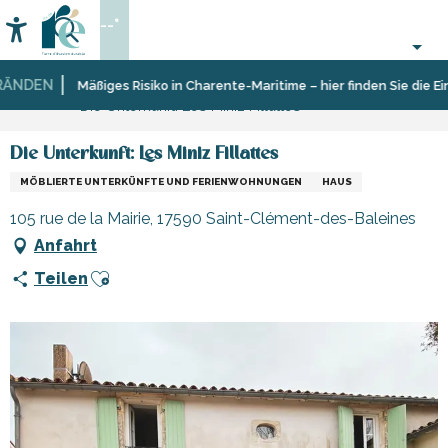
Aller
--°
au
Accessibilité
Suche
contenu
principal
NDEN
Startseite
Aufenthalt
Unterkünfte
Ferienunterkünfte
Mäßiges Risiko in Charente-Maritime – hier finden Sie die Eins
Die Unterkunft: Les Miniz Fillattes
Die Unterkunft: Les Miniz Fillattes
MÖBLIERTE UNTERKÜNFTE UND FERIENWOHNUNGEN
HAUS
105 rue de la Mairie, 17590 Saint-Clément-des-Baleines
Anfahrt
Ajouter aux favoris
Teilen