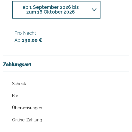
ab
1 September 2026
bis
zum
16 Oktober 2026
ab
7 März 2026
bis zum
3 April
2026
Pro Nacht
Ab
130,00 €
ab
26 Mai 2026
bis zum
26
Juni 2026
Zahlungsart
Scheck
Bar
Überweisungen
Online-Zahlung