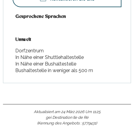
Gesprochene Sprachen
Gesprochene Sprachen
Umwelt
Umwelt
Dorfzentrum
In Nähe einer Shuttlehaltestelle
In Nähe einer Bushaltestelle
Bushaltestelle in weniger als 500 m
Aktualisiert am 24 März 2026 Um 11:25
gei Destination Ile de Ré
(Kennung des Angebots :
5779431
)