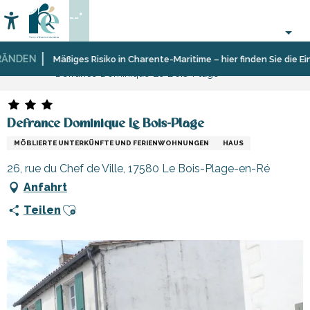
Aller
--°
au
Accessibilité
Suche
contenu
principal
NDEN
Startseite
Aufenthalt
Unterkünfte
Ferienunterkünfte
Mäßiges Risiko in Charente-Maritime – hier finden Sie die Eins
Defrance Dominique Le Bois-Plage
Defrance Dominique Le Bois-Plage
MÖBLIERTE UNTERKÜNFTE UND FERIENWOHNUNGEN
HAUS
26, rue du Chef de Ville, 17580 Le Bois-Plage-en-Ré
Anfahrt
Ajouter aux favoris
Teilen