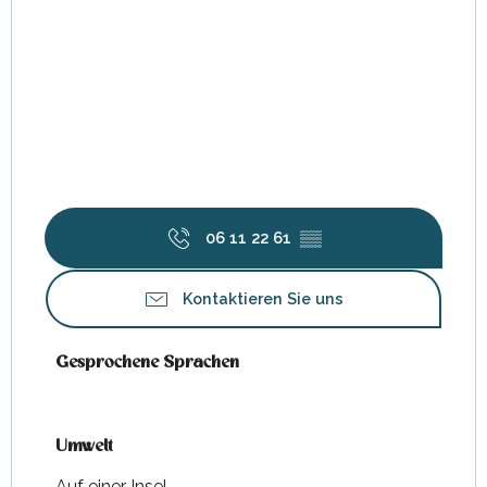
06 11 22 61
▒▒
Kontaktieren Sie uns
Gesprochene Sprachen
Gesprochene Sprachen
Umwelt
Umwelt
Auf einer Insel