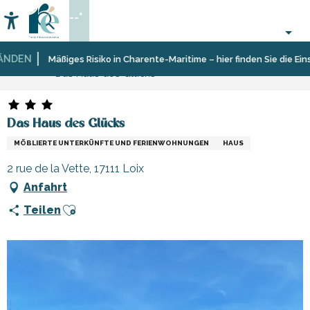
Aller
--°
au
Accessibilité
Suche
contenu
principal
DEN
Startseite
Aufenthalt
Unterkünfte
Ferienunterkünfte
Mäßiges Risiko in Charente-Maritime – hier finden Sie die Einsch
Das Haus des Glücks
Das Haus des Glücks
MÖBLIERTE UNTERKÜNFTE UND FERIENWOHNUNGEN
HAUS
2 rue de la Vette, 17111 Loix
Anfahrt
Ajouter aux favoris
Teilen