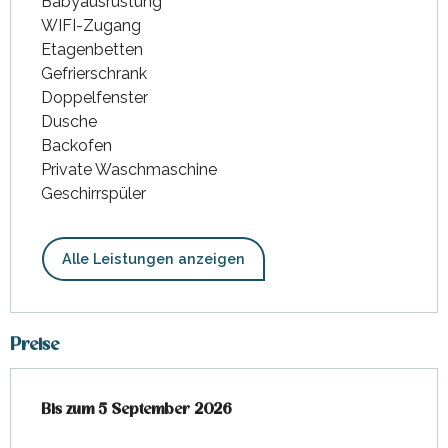
Babyausrüstung
WIFI-Zugang
Etagenbetten
Gefrierschrank
Doppelfenster
Dusche
Backofen
Private Waschmaschine
Geschirrspüler
Alle Leistungen anzeigen
Preise
ab
Bis zum
25 Juli 2026
5 September 2026
bis zum
5 September 2026