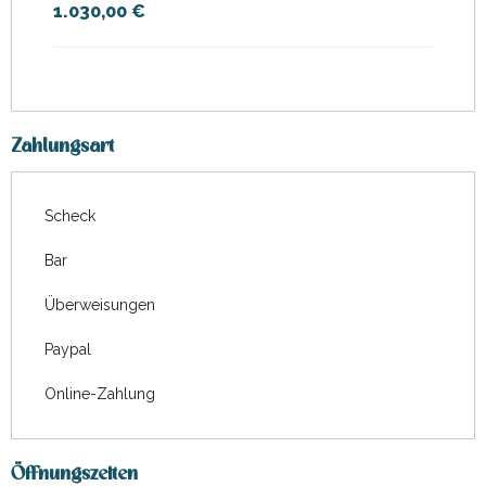
1.030,00 €
ab
21 Februar 2026
bis zum
27
Februar 2026
ab
28 Februar 2026
bis zum
6
März 2026
Zahlungsart
ab
7 März 2026
bis zum
3 April
2026
Scheck
ab
4 April 2026
bis zum
10
April 2026
Bar
ab
11 April 2026
bis zum
17
Überweisungen
April 2026
Paypal
ab
18 April 2026
bis zum
24
April 2026
Online-Zahlung
ab
25 April 2026
bis zum
1 Mai
2026
Öffnungszeiten
ab
2 Mai 2026
bis zum
8 Mai