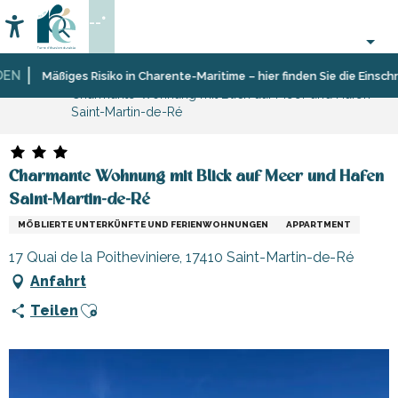
Aller
--°
au
Accessibilité
Suche
contenu
principal
Startseite
Aufenthalt
Unterkünfte
Ferienunterkünfte
Mäßiges Risiko in Charente-Maritime – hier finden Sie die Einschränk
Charmante Wohnung mit Blick auf Meer und Hafen
Saint-Martin-de-Ré
Charmante Wohnung mit Blick auf Meer und Hafen
Saint-Martin-de-Ré
MÖBLIERTE UNTERKÜNFTE UND FERIENWOHNUNGEN
APPARTMENT
17 Quai de la Poitheviniere, 17410 Saint-Martin-de-Ré
Anfahrt
Ajouter aux favoris
Teilen