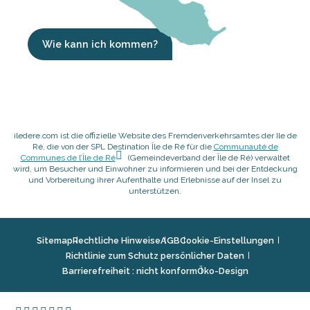
Wie kann ich kommen?
iledere.com ist die offizielle Website des Fremdenverkehrsamtes der Ile de
Ré, die von der SPL Destination Île de Ré für die
Communauté de
Communes de l’Île de Ré
(Gemeindeverband der Île de Ré) verwaltet
wird, um Besucher und Einwohner zu informieren und bei der Entdeckung
und Vorbereitung ihrer Aufenthalte und Erlebnisse auf der Insel zu
unterstützen.
Sitemap
Rechtliche Hinweise
AGB
Cookie-Einstellungen
Richtlinie zum Schutz persönlicher Daten
Barrierefreiheit : nicht konform
Öko-Design