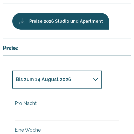
Preise 2026 Studio und Apartment
Preise
Bis zum
14 August 2026
ab
1 Januar 2026
bis zum
6
Februar 2026
Pro Nacht
—
ab
7 Februar 2026
bis zum
13
Februar 2026
ab
14 Februar 2026
bis zum
20
Eine Woche
Februar 2026