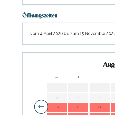
Öffnungszeiten
vom 4 April 2026 bis zum 15 November 2026 
Aug
mo
di
mi
tiges
l
3
4
5
10
11
12