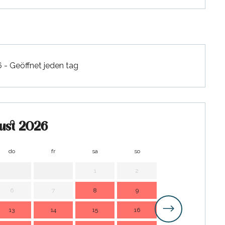
- Geöffnet jeden tag
ust 2026
do
fr
sa
so
mo
d
1
2
1
6
7
8
9
7
13
14
15
16
14
1