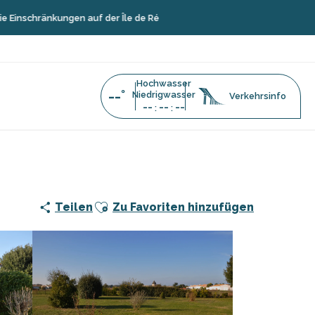
kungen auf der Île de Ré
Hochwasser
--°
Niedrigwasser
Verkehrsinfo
--
--
--
:
:
Ajouter aux favoris
Teilen
Zu Favoriten hinzufügen