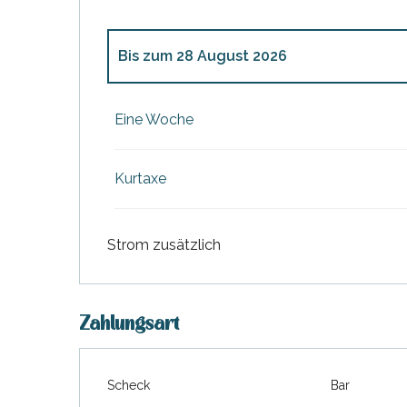
Bis zum
28 August 2026
ab
4 April 2026
bis zum
26 Juni 2026
Eine Woche
ab
29 August 2026
bis zum
15 November
Kurtaxe
Strom zusätzlich
Zahlungsart
Scheck
Bar