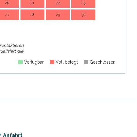
20
21
22
23
21
2
27
28
29
30
28
2
kontaktieren
ualisiert die
Verfügbar
Voll belegt
Geschlossen
Anfahrt