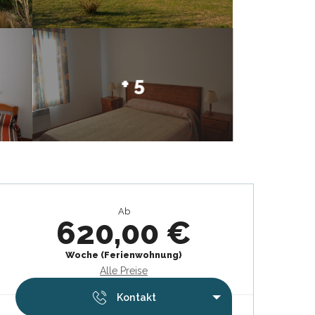
+ 5
Öffnungszeiten & Kontaktdat
Ab
620,00 €
Woche (Ferienwohnung)
Alle Preise
Kontakt