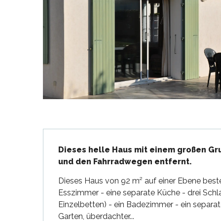
en
nte-Marie-de-Ré
und
Beschreibung
Dieses helle Haus mit einem großen Gru
und den Fahrradwegen entfernt.
Dieses Haus von 92 m² auf einer Ebene besteh
Esszimmer - eine separate Küche - drei Schla
Einzelbetten) - ein Badezimmer - ein separa
Garten, überdachter...