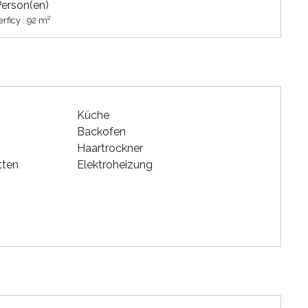
Person(en)
2
rficy : 92 m
Küche
Backofen
Haartrockner
tten
Elektroheizung