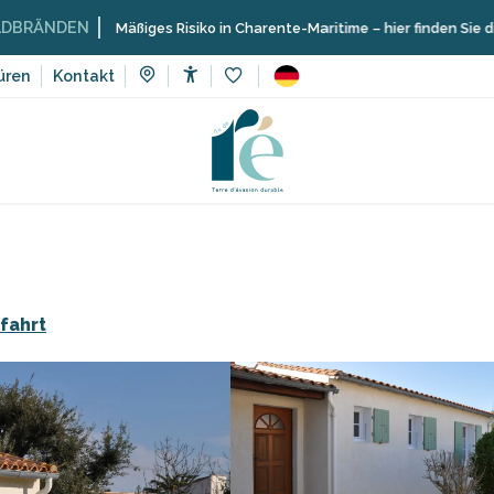
Mäßiges Risiko in Charente-Maritime – hier finden Sie die Einschrän
üren
Kontakt
Accessibilité
Voir les favoris
ünfte
Bertin Daniel
fahrt