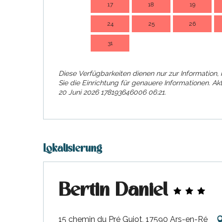
17
18
19
24
25
26
31
Diese Verfügbarkeiten dienen nur zur Information, 
Sie die Einrichtung für genauere Informationen.
Akt
20 Juni 2026 178193646006 06:21.
Lokalisierung
Bertin Daniel
15 chemin du Pré Guiot, 17590 Ars-en-Ré