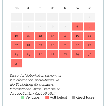
mo
di
mi
do
fr
sa
so
mo
1
2
3
4
5
6
7
8
9
7
10
11
12
13
14
15
16
14
17
18
19
20
21
22
23
21
24
25
26
27
28
29
30
28
31
Diese Verfügbarkeiten dienen nur
zur Information, kontaktieren Sie
die Einrichtung für genauere
Informationen.
Aktualisiert die
20
Juni 2026 178193622006 06:17.
Verfügbar
Voll belegt
Geschlossen