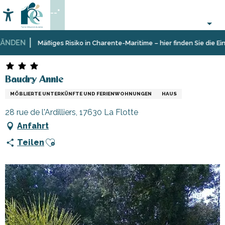
Aller
--°
au
Accessibilité
Suche
contenu
principal
DEN
Startseite
Aufenthalt
Unterkünfte
Ferienunterkünfte
Baudry Annie
Mäßiges Risiko in Charente-Maritime – hier finden Sie die Einsc
Baudry Annie
MÖBLIERTE UNTERKÜNFTE UND FERIENWOHNUNGEN
HAUS
28 rue de l'Ardilliers, 17630 La Flotte
Anfahrt
Ajouter aux favoris
Teilen