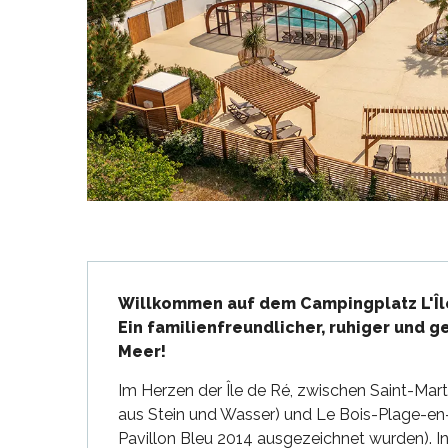
en
nte-Marie-de-Ré
und
Beschreibung
Willkommen auf dem Campingplatz L'Île 
Ein familienfreundlicher, ruhiger und 
Meer!
Im Herzen der Île de Ré, zwischen Saint-Mar
aus Stein und Wasser) und Le Bois-Plage-en-
Pavillon Bleu 2014 ausgezeichnet wurden). I