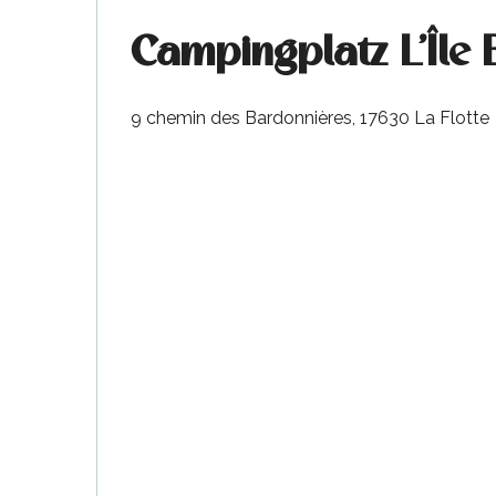
Campingplatz L'Île 
9 chemin des Bardonnières, 17630 La Flotte
tiges
l