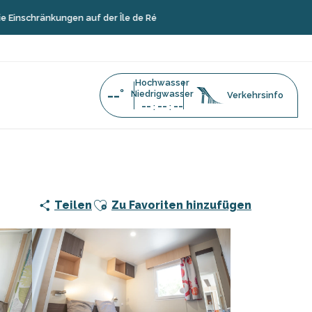
nkungen auf der Île de Ré
Hochwasser
--°
Niedrigwasser
Verkehrsinfo
--
--
--
:
:
Ajouter aux favoris
Teilen
Zu Favoriten hinzufügen