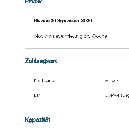
Preise
ab
Bis zum
4 April 2026
26 September 2026
bis zum
26 September 2026
Mobilhomevermietung pro Woche
Zahlungsart
Kreditkarte
Scheck
Bar
Überweisun
Kapazität