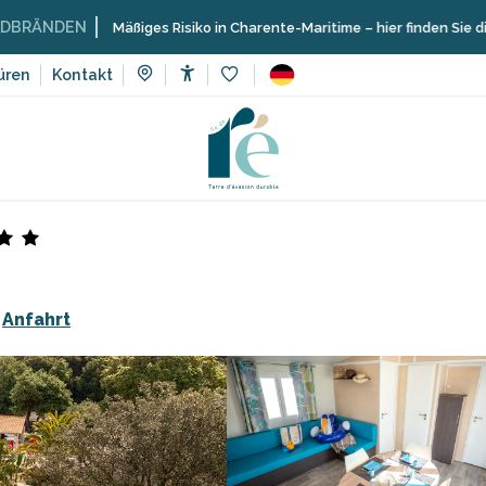
N
Mäßiges Risiko in Charente-Maritime – hier finden Sie die Einschrä
üren
Kontakt
Accessibilité
Voir les favoris
ze
Campingplatz L'Île Blanche
Anfahrt