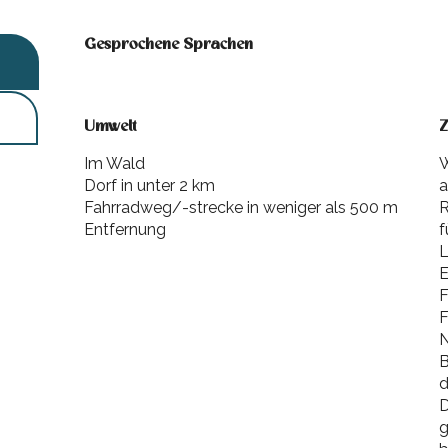
Gesprochene Sprachen
Gesprochene Sprachen
Umwelt
Umwelt
Z
Z
Im Wald
W
Dorf in unter 2 km
a
Fahrradweg/-strecke in weniger als 500 m
R
Entfernung
f
L
E
F
F
N
B
d
D
g