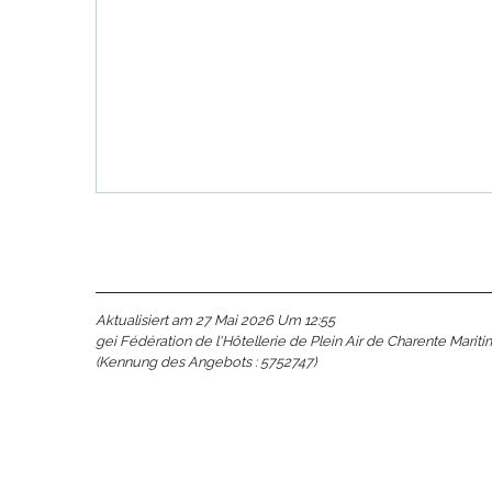
e
e
tze
tz
ches
es
Aktualisiert am 27 Mai 2026 Um 12:55
gei Fédération de l'Hôtellerie de Plein Air de Charente Marit
(Kennung des Angebots :
5752747
)