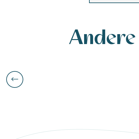
Andere 
tiges
l