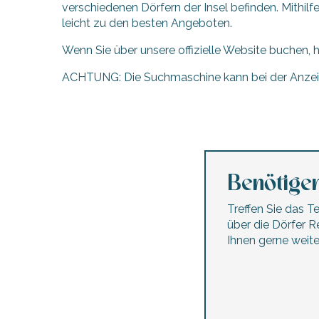
verschiedenen Dörfern der Insel befinden. Mithil
en
nte-Marie-de-Ré
und
leicht zu den besten Angeboten.
Wenn Sie über unsere offizielle Website buchen,
ACHTUNG: Die Suchmaschine kann bei der Anzeige
hrlichen
Meublés Guilbon - Le Héron
Les petites terres
Campingplatz La Plage
Villa Clarisse & Spa
Benötigen
Campingplatz Huttopia - Wilde Küste
Campingplatz Huttopia - Ars-en-Ré
Treffen Sie das 
Estay Cécile 5
über die Dörfer Ré
La suite, en Ré...
Ihnen gerne weiter
Le Jardin de l'Abbaye - Henry Gérald
Aparthotel Perle de Ré
Gästezimmer – Ré-Lax
Les maisons de l'Olivette - 23