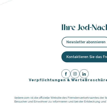
e
e
Ihre Jod-Nac
tze
tz
Newsletter abonnieren
ches
Kontaktieren Sie das 
es
Verpflichtungen & Werte
Broschür
ause
iledere.com ist die offizielle Website des Fremdenverkehrsamtes der Ile
Besucher und Einwohner zu informieren und bei der Entdeckung und Vo
er
te