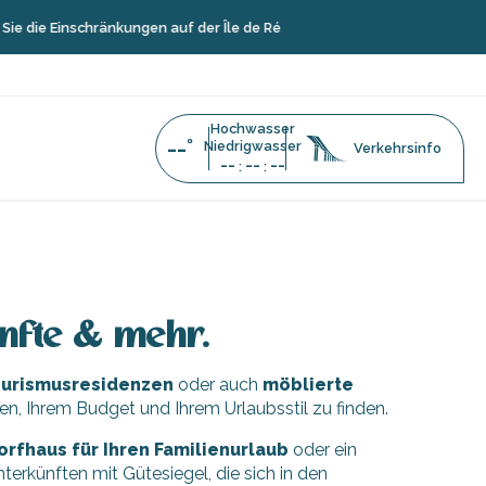
 die Einschränkungen auf der Île de Ré
Hochwasser
--°
Niedrigwasser
Verkehrsinfo
--
--
--
:
:
ünfte & mehr.
Tourismusresidenzen
oder auch
möblierte
gen, Ihrem Budget und Ihrem Urlaubsstil zu finden.
orfhaus für Ihren Familienurlaub
oder ein
erkünften mit Gütesiegel, die sich in den