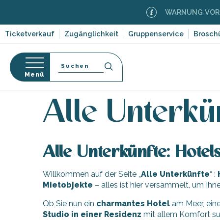
Aller
WARNUNG VOR WA
au
contenu
Ticketverkauf
Zugänglichkeit
Gruppenservice
Brosch
principal
Suche
Menü
Startseite
Aufenthalt
Unterkünfte
Alle Unterkü
-en-Ré
Bois-Plage-en-
nen
Alle Unterkü
nt-Clément-
orf-
leines
Couarde-sur-
Alle Unterkünfte: Hotel
ruf
Flotte
Willkommen auf der Seite „
Alle Unterkünfte
“ :
dwege
 Portes-en-Ré
ten,
Mietobjekte
– alles ist hier versammelt, um Ihn
x
,
entation
Ob Sie nun ein
charmantes Hotel
am Meer, ein
e
edoux-Plage
Studio in einer Residenz
mit allem Komfort suc
nt-Martin-de-Ré
 auf die