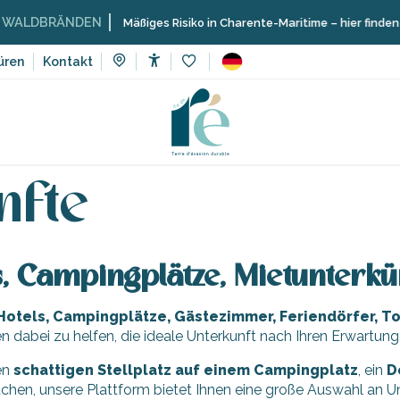
LDBRÄNDEN
Mäßiges Risiko in Charente-Maritime – hier finden Sie
üren
Kontakt
Accessibilité
Voir les favoris
nfte
nfte
s, Campingplätze, Mietunterk
Hotels, Campingplätze, Gästezimmer, Feriendörfer, 
en dabei zu helfen, die ideale Unterkunft nach Ihren Erwartun
en
schattigen Stellplatz auf einem Campingplatz
, ein
D
hen, unsere Plattform bietet Ihnen eine große Auswahl an Unt