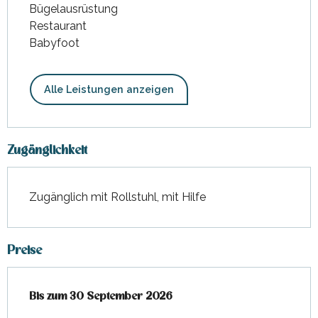
Bügelausrüstung
Restaurant
Babyfoot
Alle Leistungen anzeigen
Zugänglichkeit
Zugänglich mit Rollstuhl, mit Hilfe
Preise
ab
Bis zum
2 April 2026
30 September 2026
bis zum
30 September 2026