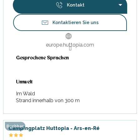
Kontakt
Kontaktieren Sie uns
europe.huttopia.com
Gesprochene Sprachen
Gesprochene Sprachen
Umwelt
Umwelt
Im Wald
Strand innerhalb von 300 m
Buchbar
Campingplatz Huttopia - Ars-en-Ré