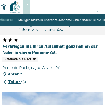
Aller
--°
au
Accessibilité
Suche
contenu
principal
NDEN
Startseite
Mäßiges Risiko in Charente-Maritime – hier finden Sie die Eins
Verbringen Sie Ihren Aufenthalt ganz nah an der
Natur in einem Panama-Zelt
Verbringen Sie Ihren Aufenthalt ganz nah an der
Natur in einem Panama-Zelt
HÉBERGEMENT INSOLITE
Route de Radia, 17590 Ars-en-Ré
Anfahrt
Ajouter aux favoris
Teilen