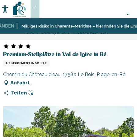
Aller
--°
au
Accessibilité
Suche
contenu
principal
DEN
Startseite
Mäßiges Risiko in Charente-Maritime – hier finden Sie die Einsc
Premium-Stellplätze in Val de Loire in Ré
Premium-Stellplätze in Val de Loire in Ré
HÉBERGEMENT INSOLITE
Chemin du Château d'eau, 17580 Le Bois-Plage-en-Ré
Anfahrt
Ajouter aux favoris
Teilen