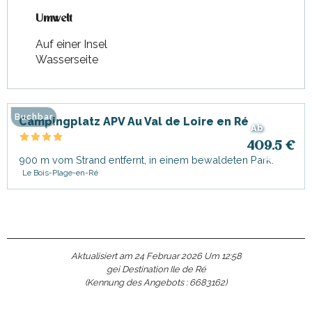
Umwelt
Umwelt
Auf einer Insel
Wasserseite
Buchbar
Campingplatz APV Au Val de Loire en Ré
Ab
409.5
€
900 m vom Strand entfernt, in einem bewaldeten Park.
Le Bois-Plage-en-Ré
Aktualisiert am 24 Februar 2026 Um 12:58
gei Destination Ile de Ré
(Kennung des Angebots :
6683162
)