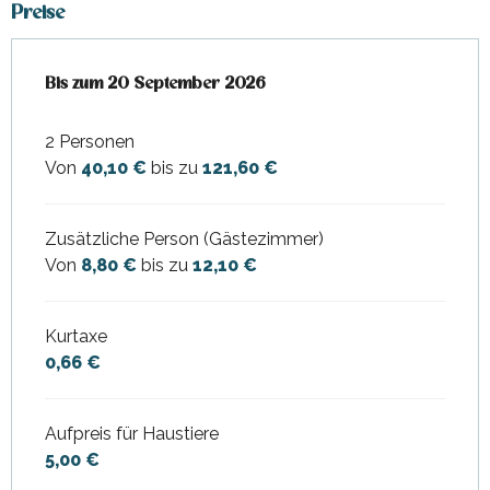
Preise
ab
Bis zum
4 April 2026
20 September 2026
bis zum
20 September 2026
2 Personen
Von
40,10 €
bis zu
121,60 €
Zusätzliche Person (Gästezimmer)
Von
8,80 €
bis zu
12,10 €
Kurtaxe
0,66 €
Aufpreis für Haustiere
5,00 €