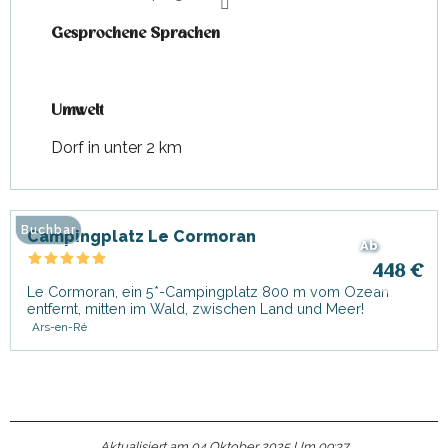
Gesprochene Sprachen
Gesprochene Sprachen
Umwelt
Umwelt
Dorf in unter 2 km
Buchbar
Campingplatz Le Cormoran
Ab
448
€
Le Cormoran, ein 5*-Campingplatz 800 m vom Ozean
entfernt, mitten im Wald, zwischen Land und Meer!
Ars-en-Ré
Aktualisiert am 04 Oktober 2025 Um 09:37