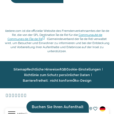
iledere.com ist die offizielle Website des Fremdenverkehrsamtes der Ile de
Ré, die von der SPL Destination Île de Ré für die
Communauté de
Communes de l’Île de Ré
(Gemeindeverband der Île de Ré) verwaltet
wird, um Besucher und Einwohner zu informieren und bei der Entdeckung
und Vorbereitung ihrer Aufenthalte und Erlebnisse auf der Insel zu
unterstützen.
Sitemap
Rechtliche Hinweise
AGB
Cookie-Einstellungen
Richtlinie zum Schutz persönlicher Daten
Barrierefreiheit : nicht konform
Öko-Design
Buchen Sie Ihren Aufenthalt