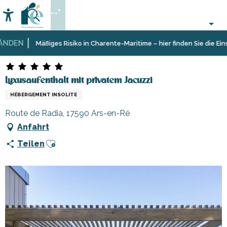
Aller
--°
au
Accessibilité
Suche
contenu
principal
DEN
Startseite
Luxusaufenthalt mit privatem Jacuzzi
Mäßiges Risiko in Charente-Maritime – hier finden Sie die Einsch
Luxusaufenthalt mit privatem Jacuzzi
HÉBERGEMENT INSOLITE
Route de Radia, 17590 Ars-en-Ré
Anfahrt
Ajouter aux favoris
Teilen