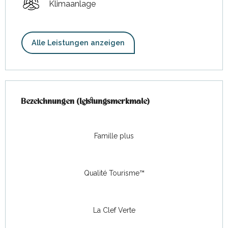
Klimaanlage
Alle Leistungen anzeigen
Leistungensmöglichkeiten
Bezeichnungen (Leistungsmerkmale)
Bezeichnungen (Leistungsmerkmale)
Famille plus
Qualité Tourisme™
La Clef Verte