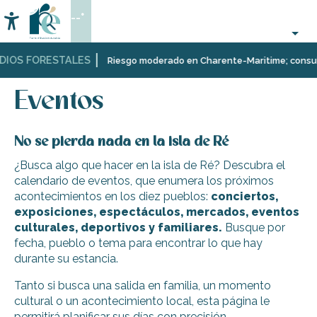
Aller
--°
au
Accessibilité
Buscar
contenu
principal
DIOS FORESTALES
Página Web
Organización
Eventos
Riesgo moderado en Charente-Maritime; consulta 
–
Actividades
Eventos
y
Ocio
No se pierda nada en la isla de Ré
¿Busca algo que hacer en la isla de Ré? Descubra el
calendario de eventos, que enumera los próximos
acontecimientos en los diez pueblos:
conciertos,
exposiciones, espectáculos, mercados, eventos
culturales, deportivos y familiares.
Busque por
fecha, pueblo o tema para encontrar lo que hay
durante su estancia.
Tanto si busca una salida en familia, un momento
cultural o un acontecimiento local, esta página le
permitirá planificar sus días con precisión.