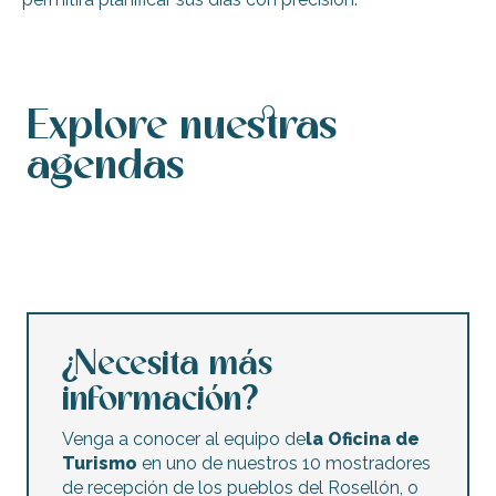
Explore nuestras
agendas
Calendario de actos
Agenda de este fin de semana
Calendario de actos accesibles
Agenda de esta semana
Conciertos y festivales
Los mercados nocturnos
Mercadillos y ventas de garaje
Actividades infantiles
¿Necesita más
información?
Venga a conocer al equipo de
la Oficina de
Turismo
en uno de nuestros 10 mostradores
de recepción de los pueblos del Rosellón, o