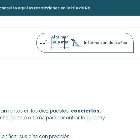
ta aquí las restricciones en la isla de Ré
Alta mar
--°
Baja mar
Información de tráfico
--
--
--
:
:
cimientos en los diez pueblos:
conciertos,
cha, pueblo o tema para encontrar lo que hay
anificar sus días con precisión.