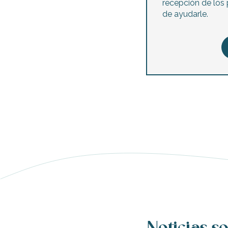
recepción de los 
de ayudarle.
ble
nas