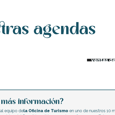
stras agendas
da de esta semana
Los merc
Mercadill
iertos y festivales
ventas de
a más información?
al equipo de
la Oficina de Turismo
en uno de nuestros 10 