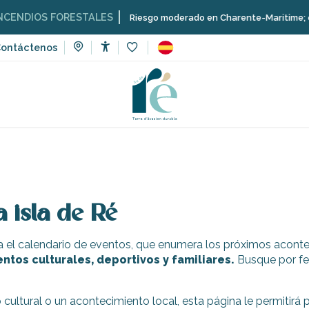
ENDIOS FORESTALES
Riesgo moderado en Charente-Maritime; consul
ontáctenos
Accessibilité
Voir les favoris
ventos
 isla de Ré
a el calendario de eventos, que enumera los próximos aconte
ntos culturales, deportivos y familiares.
Busque por fe
ultural o un acontecimiento local, esta página le permitirá pl