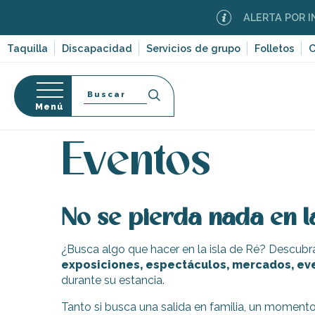
Aller
ALERTA POR INC
au
contenu
Taquilla
Discapacidad
Servicios de grupo
Folletos
C
principal
Buscar
Menú
Página Web
Organización – Actividades y Ocio
E
so
Eventos
No se pierda nada en la
-en-Ré
Bois-Plage-en-
¿Busca algo que hacer en la isla de Ré? Descubr
exposiciones, espectáculos, mercados, eve
nt-Clément-
durante su estancia.
leines
Couarde-sur-
Tanto si busca una salida en familia, un momento c