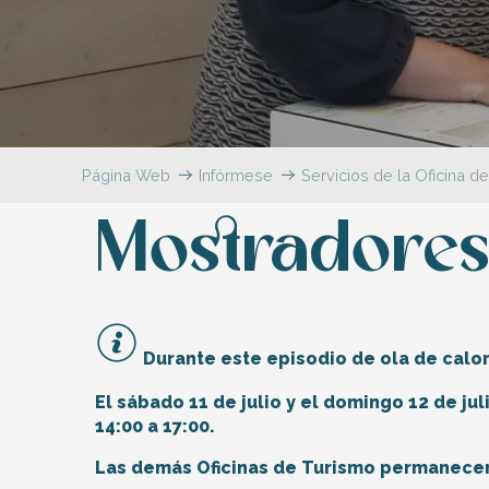
Flotte
 Portes-en-Ré
x
edoux-Plage
nt-Martin-de-Ré
nte-Marie-de-Ré
Página Web
Infórmese
Servicios de la Oficina d
Mostradores
Durante este episodio de ola de calor
El sábado 11 de julio y el domingo 12 de jul
14:00 a 17:00.
Las demás Oficinas de Turismo permanecerá