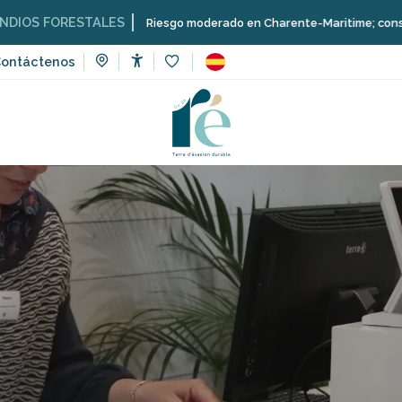
STALES
Riesgo moderado en Charente-Maritime; consulta aquí las res
ontáctenos
Accessibilité
Voir les favoris