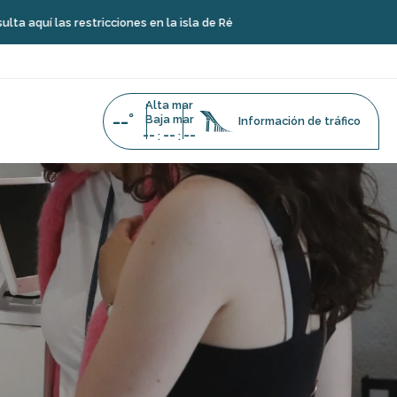
tricciones en la isla de Ré
Alta mar
--°
Baja mar
Información de tráfico
--
--
--
:
: