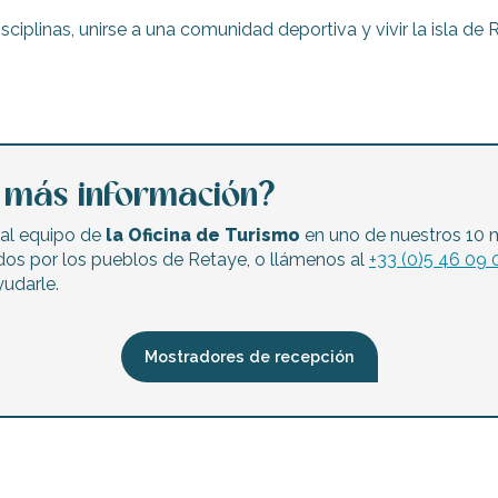
iplinas, unirse a una comunidad deportiva y vivir la isla de
ntes de Loix durante todo el año
a más información?
al equipo de
la Oficina de Turismo
en uno de nuestros 10 
dos por los pueblos de Retaye, o llámenos al
+33 (0)5 46 09 
udarle.
Bois-Plage La Cabane Verte
isil
Mostradores de recepción