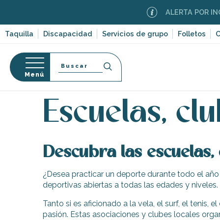
Aller
ALERTA POR INCEN
au
contenu
Taquilla
Discapacidad
Servicios de grupo
Folletos
C
principal
Buscar
Menú
Página Web
Organización – Actividades y Ocio
D
so
Escuelas, cl
Descubra las escuelas, 
-en-Ré
Bois-Plage-en-
¿Desea practicar un deporte durante todo el año
deportivas abiertas a todas las edades y niveles.
nt-Clément-
leines
Tanto si es aficionado a la vela, el surf, el tenis
Couarde-sur-
pasión. Estas asociaciones y clubes locales org