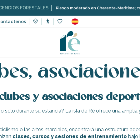
DIOS FORESTALES
Riesgo moderado en Charente-Maritime; consulta
ontáctenos
Accessibilité
Voir les favoris
eporte y sensaciones
Escuelas, clubes, asociaciones
ubes, asociacion
clubes y asociaciones deporti
 o sólo durante su estancia? La isla de Ré ofrece una amplia
, el ciclismo o las artes marciales, encontrará una estructura 
anizan
clases, cursos y sesiones de entrenamiento
bajo 