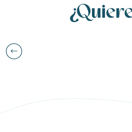
¿Quiere
ble