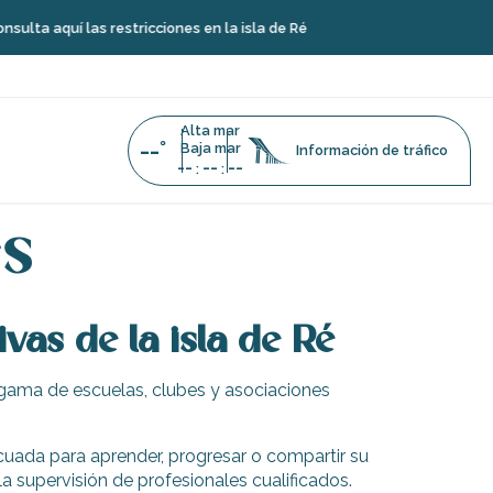
 aquí las restricciones en la isla de Ré
Alta mar
--°
Baja mar
Información de tráfico
--
--
--
:
:
es
vas de la isla de Ré
 gama de escuelas, clubes y asociaciones
adecuada para aprender, progresar o compartir su
la supervisión de profesionales cualificados.