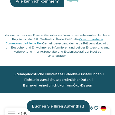
Wie kann ich kommen?
iledere.com ist die offizielle Website des Fremdenverkehrsamtes der Ile de
Ré, die von der SPL Destination Île de Ré für die
Communauté de
Communes de l’Île de Ré
(Gemeindeverband der Île de Ré) verwaltet wird,
um Besucher und Einwohner zu informieren und bei der Entdeckung und
Vorbereitung ihrer Aufenthalte und Erlebnisse auf der Insel zu
unterstützen.
Sitemap
Rechtliche Hinweise
AGB
Cookie-Einstellungen
Richtlinie zum Schutz persönlicher Daten
Barrierefreiheit : nicht konform
Öko-Design
Buchen Sie Ihren Aufenthalt
MENÜ
Voir les fav