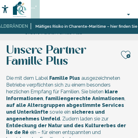
Aller
--°
au
Accessibilité
Suche
contenu
principal
LDBRÄNDEN
Startseite
Sich
Die
Unsere
Reiseziel
Mäßiges Risiko in Charente-Maritime – hier finden Sie 
Unsere Partner Famille Plus
informieren
Dienstleistungen
Zertifizierungen
Familie
des
Plus
Fremdenverkehrsamtes
Unsere Partner
Famille Plus
Aj
Die mit dem Label
Famille Plus
ausgezeichneten
Betriebe verpflichten sich zu einem besonders
herzlichen Empfang für Familien. Sie bieten
klare
Informationen
,
familiengerechte Animationen
,
auf alle Altersgruppen abgestimmte Services
und Unterkünfte
sowie ein
sicheres und
angenehmes Umfeld
. Zudem laden sie zur
Entdeckung der Natur und des Kulturerbes der
Île de Ré
ein – für einen entspannten und