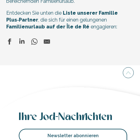
bereichernden Familienurlaub.
Entdecken Sie unten die
Liste unserer Famille
Plus‑Partner
, die sich für einen gelungenen
Familienurlaub auf der Île de Ré
engagieren:
Mini golf de saint-martin de ré
Feriendorf - Artes Le Village Océanique
Phare des Baleines - Der große Leuchtturm
Le Petit Village - Longère 2
Musée de la Maison du Fier: Ausstellung über die biologisch
Ihre Jod-Nachrichten
Newsletter abonnieren