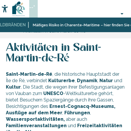
Aller
--°
au
Accessibilité
Suche
contenu
principal
LDBRÄNDEN
Startseite
Entdecken
Zehn
Saint-
Mäßiges Risiko in Charente-Maritime – hier finden Sie 
Aktivitäten in Saint-Martin-de-Ré
Dörfer
Martin-
und
de-
facettenreiche
Ré
Aktivitäten in Saint-
Landschaften
Martin-de-Ré
Saint-Martin-de-Ré
, die historische Hauptstadt der
Île de Ré, verbindet
Kulturerbe
,
Dynamik
,
Natur
und
Kultur
. Die Stadt, die wegen ihrer Befestigungsanlagen
von Vauban zum
UNESCO
-Weltkulturerbe gehört,
bietet Besuchern Spaziergänge durch ihre Gassen,
Besichtigungen des
Ernest-Cognacq-Museums,
Ausflüge
auf dem Meer
,
Führungen
,
Wassersportaktivitäten,
aber auch
Familienveranstaltungen
und
Freizeitaktivitäten