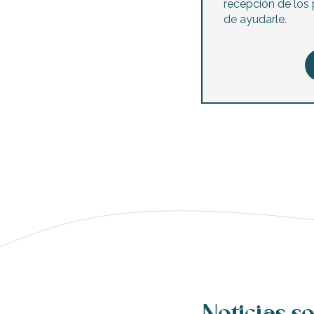
recepción de los 
de ayudarle.
ble
nas