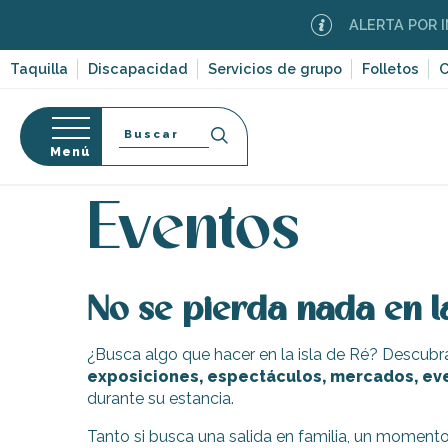
Aller
ALERTA POR INC
au
contenu
Taquilla
Discapacidad
Servicios de grupo
Folletos
C
principal
Buscar
Menú
Página Web
Organización – Actividades y Ocio
E
so
Eventos
No se pierda nada en la
-en-Ré
Bois-Plage-en-
¿Busca algo que hacer en la isla de Ré? Descubr
exposiciones, espectáculos, mercados, eve
nt-Clément-
durante su estancia.
leines
Couarde-sur-
Tanto si busca una salida en familia, un momento c