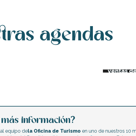
stras agendas
da de esta semana
Los merc
Mercadill
iertos y festivales
ventas de
a más información?
al equipo de
la Oficina de Turismo
en uno de nuestros 10 