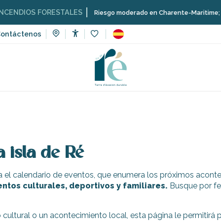
ENDIOS FORESTALES
Riesgo moderado en Charente-Maritime; consu
ontáctenos
Accessibilité
Voir les favoris
ventos
 isla de Ré
a el calendario de eventos, que enumera los próximos aconte
ntos culturales, deportivos y familiares.
Busque por fe
ultural o un acontecimiento local, esta página le permitirá pl