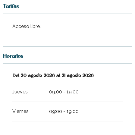
Tarifas
Acceso libre.
—
Horarios
Del
Del
20 agosto 2026
20 agosto 2026
al
al
21 agosto 2026
21 agosto 2026
Jueves
09:00 - 19:00
Viernes
09:00 - 19:00