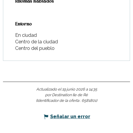
Idiomas hablados
Idiomas hablados
Entorno
Entorno
En ciudad
Centro de la ciudad
Centro del pueblo
Actualizado el 19 junio 2026 a 14:35
por Destination Ile de Ré
(Identificador de la oferta :
6581801
)
Señalar un error