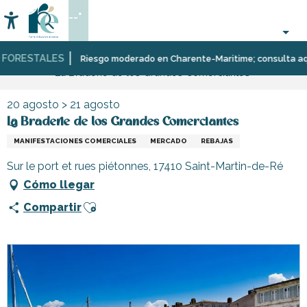
Aller
--°
au
Accessibilité
Buscar
contenu
principal
FORESTALES
Página Web
Organización
Eventos
Riesgo moderado en Charente-Maritime; consulta aquí la
La Braderie de los Grandes Comerciantes
–
Actividades
y
20 agosto > 21 agosto
Ocio
La Braderie de los Grandes Comerciantes
MANIFESTACIONES COMERCIALES
MERCADO
REBAJAS
Sur le port et rues piétonnes, 17410 Saint-Martin-de-Ré
Cómo llegar
Ajouter aux favoris
Compartir