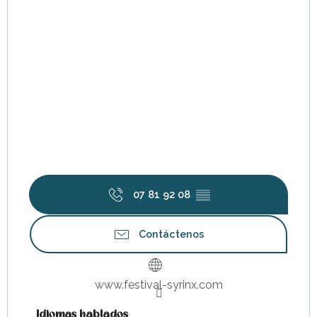
07 81 92 08
▒▒
Contáctenos
www.festival-syrinx.com
Idiomas hablados
Idiomas hablados