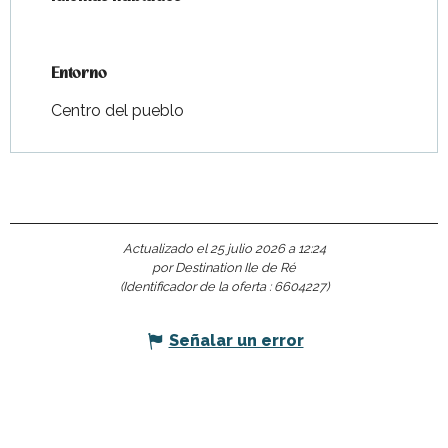
Entorno
Entorno
Centro del pueblo
Actualizado el 25 julio 2026 a 12:24
por Destination Ile de Ré
(Identificador de la oferta :
6604227
)
Señalar un error