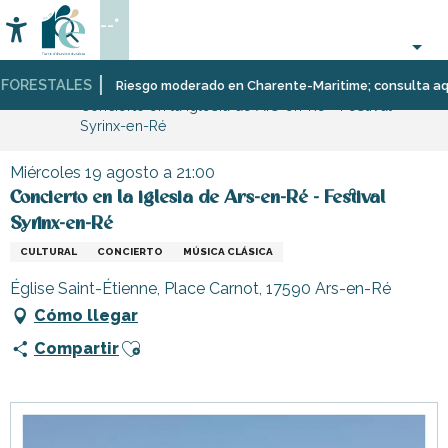
Aller
--°
au
Accessibilité
Buscar
contenu
principal
ORESTALES
Página Web
Organización
Eventos
Riesgo moderado en Charente-Maritime; consulta aquí la
Concierto en la iglesia de Ars-en-Ré - Festival
–
Syrinx-en-Ré
Actividades
y
Ocio
Miércoles 19 agosto a 21:00
Concierto en la iglesia de Ars-en-Ré - Festival
Syrinx-en-Ré
CULTURAL
CONCIERTO
MÚSICA CLÁSICA
Église Saint-Étienne, Place Carnot, 17590 Ars-en-Ré
Cómo llegar
Ajouter aux favoris
Compartir