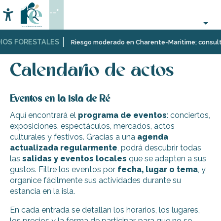
Aller
--°
au
Accessibilité
Buscar
contenu
principal
IOS FORESTALES
Página Web
Organización
Eventos
Calendario de actos
Riesgo moderado en Charente-Maritime; consulta a
–
Actividades
Calendario de actos
y
Ocio
Eventos en la isla de Ré
Aquí encontrará el
programa de eventos
: conciertos,
exposiciones, espectáculos, mercados, actos
culturales y festivos. Gracias a una
agenda
actualizada regularmente
, podrá descubrir todas
las
salidas y eventos locales
que se adapten a sus
gustos. Filtre los eventos por
fecha, lugar o tema
, y
organice fácilmente sus actividades durante su
estancia en la isla.
En cada entrada se detallan los horarios, los lugares,
los precios y la forma de participar, para que no se