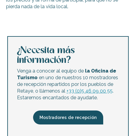
pierda nada de la vida local.
Galería del puerto - Zebras - Curso de pintura al óleo sob
Atelier : Brasse de l'air - avec style
Java des Baleines - Concierto de Tricot Combo: «¡Sin cereb
Le Conteur de l'Histoire : Louis XI, l'Ile de Ré et l'Emissaire
¿Necesita más
Dúo Charlilou
información?
Exposición de Nicole Dorays: Esculturas de animales
Exposición de porcelana Sylvie Jeannot
Venga a conocer al equipo de
la Oficina de
Exposición «Chantal Urrien-Vilain expone» - Pinturas acríl
Turismo
en uno de nuestros 10 mostradores
Festival de food trucks en Ré
de recepción repartidos por los pueblos de
Exposición «Encuentro insólito» - Taller de cerámica de Au
Retaye, o llámenos al
+33 (0)5 46 09 00 55
.
Exposición «Ars-en-Ré» de Juliette Heckmann - Fotos
Estaremos encantados de ayudarle.
Exposición de pintura: Alain Mastio
Mostradores de recepción