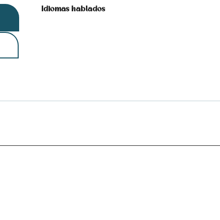
Idiomas hablados
Idiomas hablados