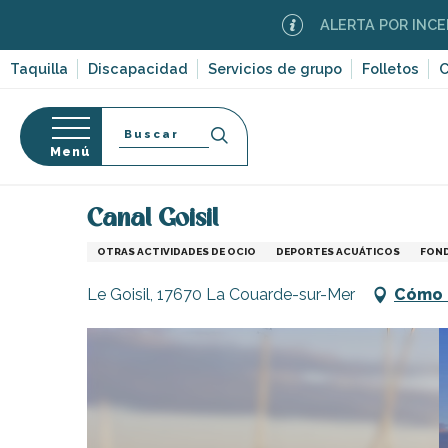
Aller
ALERTA POR INCENDIOS FO
au
contenu
Taquilla
Discapacidad
Servicios de grupo
Folletos
C
principal
Buscar
Menú
Página Web
Organización – Actividades y Ocio
D
so
Canal Goisil
OTRAS ACTIVIDADES DE OCIO
DEPORTES ACUÁTICOS
FON
Le Goisil, 17670 La Couarde-sur-Mer
Cómo 
-en-Ré
Bois-Plage-en-
nt-Clément-
leines
Couarde-sur-