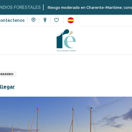
RESTALES
Riesgo moderado en Charente-Maritime; consulta aquí las
ontáctenos
Accessibilité
Voir les favoris
eporte y sensaciones
Escuelas, clubes, asociaciones
Canal
DEADERO
llegar