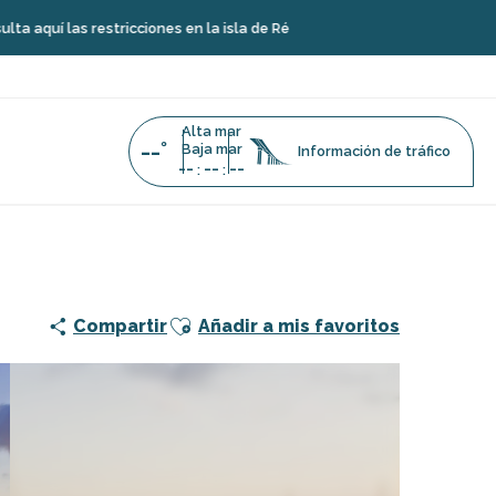
 restricciones en la isla de Ré
Alta mar
--°
Baja mar
Información de tráfico
--
--
--
:
:
 Goisil
Ajouter aux favoris
Compartir
Añadir a mis favoritos