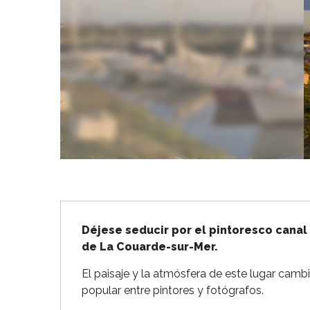
Flotte
 Portes-en-Ré
x
edoux-Plage
nt-Martin-de-Ré
nte-Marie-de-Ré
Descripción
Déjese seducir por el pintoresco canal d
de La Couarde-sur-Mer.
El paisaje y la atmósfera de este lugar cambi
popular entre pintores y fotógrafos.