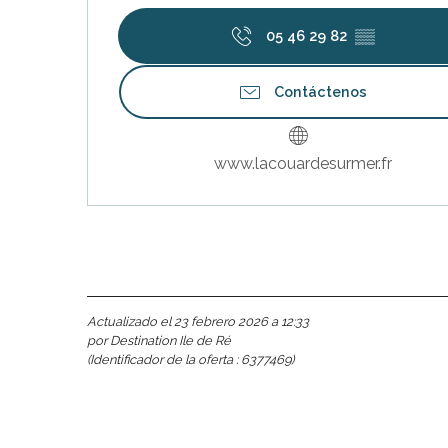
05 46 29 82
▒▒
Contáctenos
www.lacouardesurmer.fr
Actualizado el 23 febrero 2026 a 12:33
por Destination Ile de Ré
(Identificador de la oferta :
6377469
)
nas
 Ré: