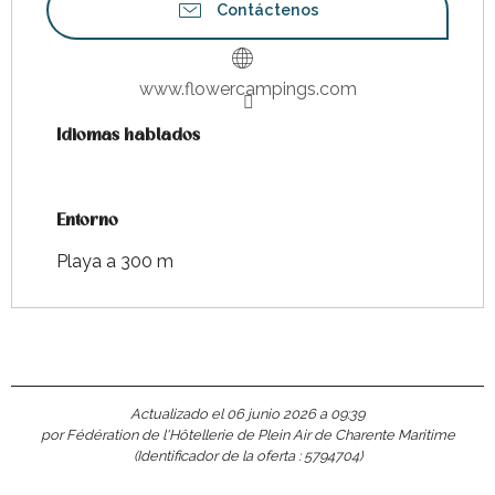
Contáctenos
www.flowercampings.com
Idiomas hablados
Idiomas hablados
Entorno
Entorno
Playa a 300 m
Actualizado el 06 junio 2026 a 09:39
por Fédération de l'Hôtellerie de Plein Air de Charente Maritime
(Identificador de la oferta :
5794704
)