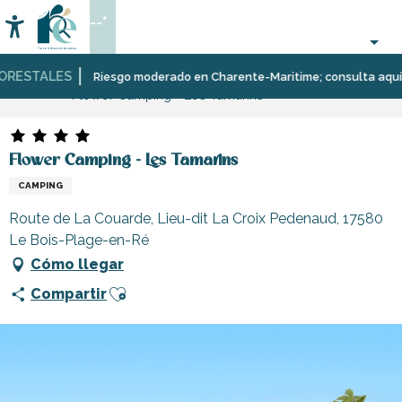
Aller
--°
au
Accessibilité
Buscar
contenu
principal
ESTALES
Página Web
Estancia
Alojamiento
Campings
Riesgo moderado en Charente-Maritime; consulta aquí las r
Flower Camping - Les Tamarins
Flower Camping - Les Tamarins
CAMPING
Route de La Couarde, Lieu-dit La Croix Pedenaud, 17580
Le Bois-Plage-en-Ré
Cómo llegar
Ajouter aux favoris
Compartir