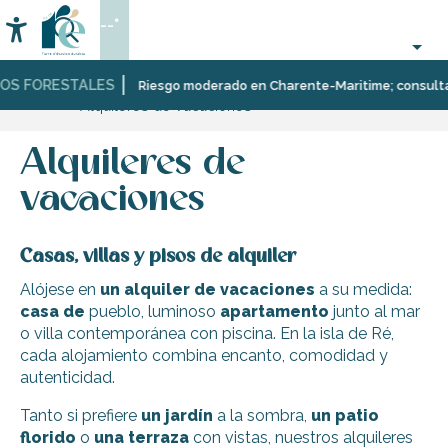
Aller
--°
au
Accessibilité
Buscar
contenu
principal
OS FORESTALES
Página Web
Estancia
Alojamiento
Riesgo moderado en Charente-Maritime; consulta aq
Alquileres de vacaciones
Alquileres de
vacaciones
Casas, villas y pisos de alquiler
Alójese en
un alquiler de vacaciones
a su medida:
casa de
pueblo, luminoso
apartamento
junto al mar
o villa contemporánea con piscina. En la isla de Ré,
cada alojamiento combina encanto, comodidad y
autenticidad.
Tanto si prefiere
un jardín
a la sombra,
un patio
florido
o
una terraza
con vistas, nuestros alquileres