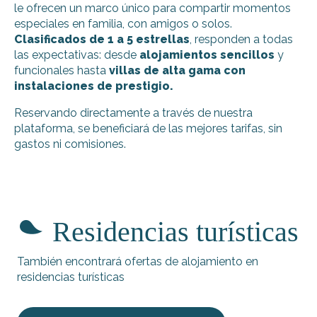
le ofrecen un marco único para compartir momentos
especiales en familia, con amigos o solos.
Clasificados de 1 a 5 estrellas
, responden a todas
las expectativas: desde
alojamientos sencillos
y
funcionales hasta
villas de alta gama con
instalaciones de prestigio.
Reservando directamente a través de nuestra
plataforma, se beneficiará de las mejores tarifas, sin
gastos ni comisiones.
Allain Jean Joseph 6 a 8 personas
Cassaigne N.A
Residencias turísticas
"Coquelicot des vignes"
Vignaud Jean-Luc
Ferrand Sylvie - Les Genêts
También encontrará ofertas de alojamiento en
Héraudeau Brandeau Chantal - 6 personas
residencias turísticas
Gallizzi - Rea
Marchio Daniel - 2
Maison Palmier